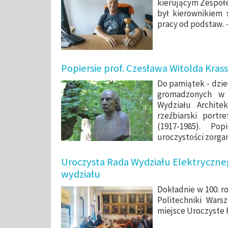
kierującym Zespołem
był kierownikiem 
pracy od podstaw
.
Popiersie prof. Czesława Witolda Kra
Do pamiątek - dzieł
gromadzonych w 
Wydziału Architek
rzeźbiarski portr
(1917-1985). Pop
uroczystości zorgan
Uroczysta Rada Wydziału Elektrycznego
wydziału
Dokładnie w 100. r
Politechniki Wars
miejsce Uroczyste 