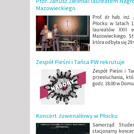
Prof. Janusz Zieliński laureatem Na
Mazowieckiego
Prof. dr hab. inż.
Płocku w latach 19
laureatów XXII 
Mazowieckiego. St
która odbyła się 29
Zespół Pieśni i Tańca PW rekrutuje
Zespół Pieśni i Ta
przesłuchania, któ
godz. 18.00 w Domu
Koncert Juwenaliowy w Płocku
Samorząd Stude
stacjonarny koncer