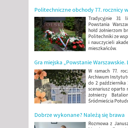
Politechniczne obchody 77. rocznicy
Tradycyjnie 31 
Powstania Warszaw
hołd
żołnierzom br
Politechniki ze ws
i nauczycieli akad
mieszkańców.
Gra miejska „Powstanie Warszawskie. 
W ramach 77. roc
Archiwum Instytutu
do 2 października 
scenariusz oparto 
żołnierzy Batali
Śródmieścia Połud
Dobrze wykonane? Należą się brawa
Rozmowa z Janusz