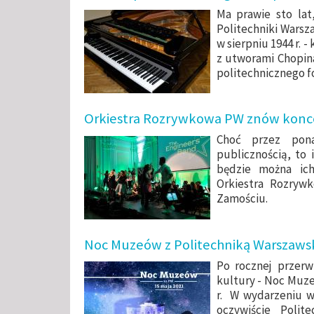
Ma prawie sto lat
Politechniki Warsza
w sierpniu 1944 r. 
z utworami Chopina 
politechnicznego f
Orkiestra Rozrywkowa PW znów konc
Choć przez pon
publicznością, to 
będzie można ic
Orkiestra Rozryw
Zamościu.
Noc Muzeów z Politechniką Warszaws
Po rocznej przer
kultury - Noc Muzeó
r. W wydarzeniu w
oczywiście Polit