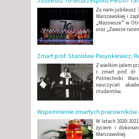
Jubileusz 70-lecia Zespołu Pieśni i T
Za nami jubileusz 7
Warszawskiej i zap
„Mazowsze” w Otrę
oraz „Zawsze razem
Zmarł prof. Stanisław Pasynkiewicz, 
Z wielkim żalem pr
r. zmarł prof. dr
Politechniki War
nauczyciel aka
studentów.
Wspomnienie zmarłych pracowników 
W latach 2020-202
życiem i dokonan
Warszawskiej.