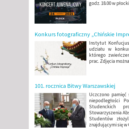
godz. 18.00 w płock
Konkurs fotograficzny „Chińskie Impr
Instytut Konfucju
udziału w konkur
którego zwieńcze
prac. Zdjęcia można
101. rocznica Bitwy Warszawskiej
Uczczono pamięć 
niepodległości P
Studenckich pr
Stowarzyszenia Ab
Studentów złoży
znajdującymi się 