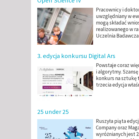
Open Science IV
Pracownicy i dokto
uwzględniany w ewa
mogą składać wnios
realizowanego w ra
Uczelnia Badawcza”
3. edycja konkursu Digital Ars
Powstaje coraz więc
i algorytmy. Szansę
konkurs na sztukę 
trzecia edycja właś
25 under 25
Ruszyła piąta edyc
Company oraz Magaz
wyróżnianych jest 2