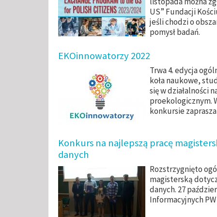
listopada można zg
US” Fundacji Kośc
jeśli chodzi o obsza
pomysł badań.
EKOinnowatorzy 2022
Trwa 4. edycja ogó
koła naukowe, stu
się w działalności 
proekologicznym. W
konkursie zapraszan
Konkurs na najlepszą pracę magisters
danych
Rozstrzygnięto ogó
magisterską dotyc
danych. 27 paździer
Informacyjnych PW 