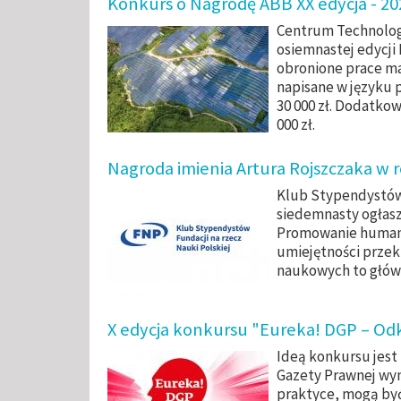
Konkurs o Nagrodę ABB XX edycja - 2
Centrum Technolog
osiemnastej edycji
obronione prace mag
napisane w języku 
30 000 zł. Dodatko
000 zł.
Nagroda imienia Artura Rojszczaka w 
Klub Stypendystów 
siedemnasty ogłasz
Promowanie humani
umiejętności przekr
naukowych to głów
X edycja konkursu "Eureka! DGP – Od
Ideą konkursu jest
Gazety Prawnej wyn
praktyce, mogą być