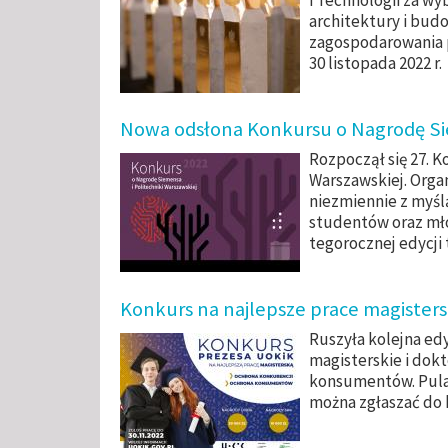
i Technologii za wy
architektury i bud
zagospodarowania 
30 listopada 2022 r.
Nowa odsłona Konkursu o Nagrodę Sie
Rozpoczął się 27. K
Warszawskiej. Orga
niezmiennie z myślą
studentów oraz mł
tegorocznej edycji 
Konkurs na najlepsze prace magisters
Ruszyła kolejna ed
magisterskie i dokt
konsumentów. Pula 
można zgłaszać do 