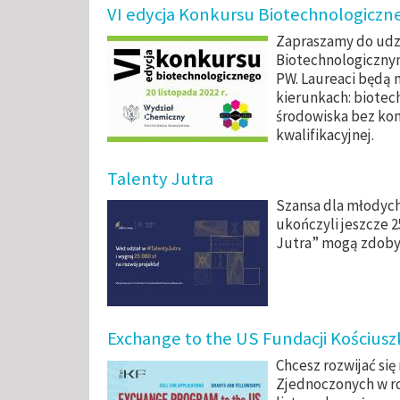
VI edycja Konkursu Biotechnologiczn
Zapraszamy do udz
Biotechnologiczny
PW. Laureaci będą 
kierunkach:
biotec
środowiska bez ko
kwalifikacyjnej.
Talenty Jutra
Szansa dla młodych
ukończyli jeszcze 2
Jutra” mogą zdobyć 
Exchange to the US Fundacji Kościusz
Chcesz rozwijać si
Zjednoczonych w r