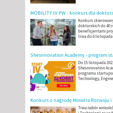
MOBILITY III PW - konkurs dla dokto
Konkurs skierowany
doktorskich do 40 ro
beneficjentami pr
trwa do
6 listopada 
Shesnnovation Academy - program s
Do 15 listopada 202
Shesnnovation Aca
programu startupo
Technology, Engine
Konkurs o nagrodę Ministra Rozwoju i
Trwa nabór wnioskó