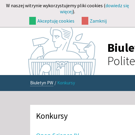
W naszej witrynie wykorzystujemy pliki cookies (
dowiedz się
więcej
).
Akceptuję cookies
Zamknij
Biul
Polit
Biuletyn PW
/
Konkursy
Konkursy