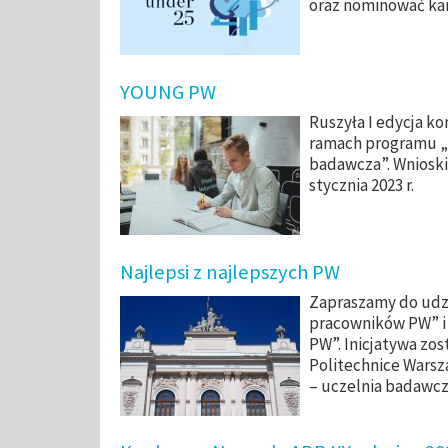
oraz nominować kan
YOUNG PW
Ruszyła I edycja 
ramach programu „I
badawcza”. Wnioski
stycznia 2023 r.
Najlepsi z najlepszych PW
Zapraszamy do udz
pracowników PW” i I
PW”. Inicjatywa zos
Politechnice Warsz
– uczelnia badawcz