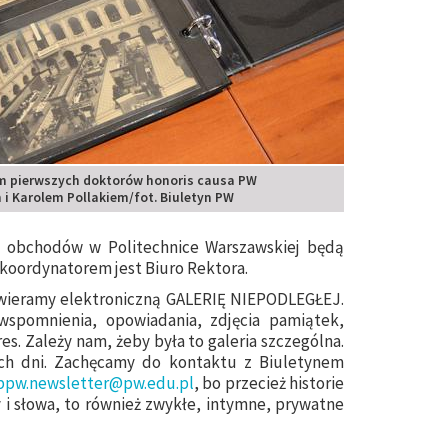
m pierwszych doktorów honoris causa PW
i Karolem Pollakiem/fot. Biuletyn PW
1 obchodów w Politechnice Warszawskiej będą
 koordynatorem jest Biuro Rektora.
wieramy elektroniczną GALERIĘ NIEPODLEGŁEJ.
 wspomnienia, opowiadania, zdjęcia pamiątek,
s. Zależy nam, żeby była to galeria szczególna.
ych dni. Zachęcamy do kontaktu z Biuletynem
bpw.newsletter@pw.edu.pl
, bo przecież historie
y i słowa, to również zwykłe, intymne, prywatne