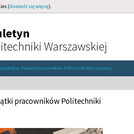
ies (
dowiedz się więcej
).
uletyn
itechniki Warszawskiej
iepodległej. Pamiątki pracowników Politechniki Warszawskiej
iątki pracowników Politechniki