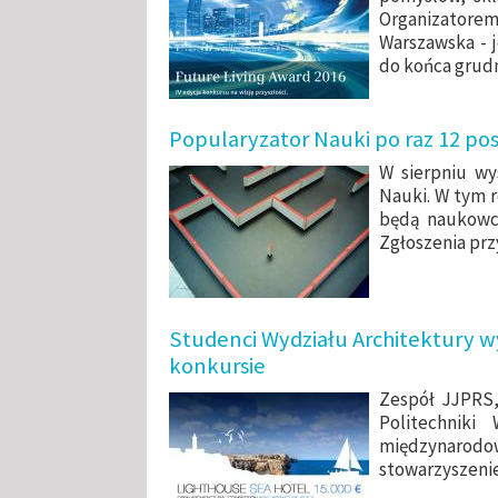
Organizatorem 
Warszawska - 
do końca grudni
Popularyzator Nauki po raz 12 po
W sierpniu wy
Nauki. W tym 
będą naukowcy
Zgłoszenia prz
Studenci Wydziału Architektury 
konkursie
Zespół JJPRS,
Politechniki
międzynaro
stowarzyszeni