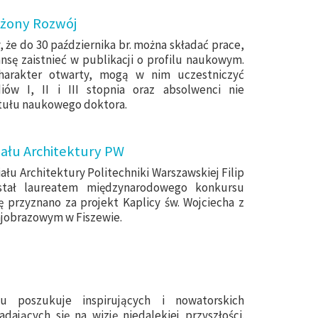
żony Rozwój
że do 30 października br. można składać prace,
ansę zaistnieć w
publikacji o profilu naukowym.
harakter otwarty, mogą w nim uczestniczyć
iów I, II i III stopnia oraz absolwenci nie
ytułu naukowego doktora.
ału Architektury PW
łu Architektury Politechniki Warszawskiej Filip
ostał laureatem międzynarodowego konkursu
 przyznano za projekt Kaplicy św. Wojciecha z
ajobrazowym w Fiszewie.
u poszukuje inspirujących i nowatorskich
dających się na wizję niedalekiej przyszłości.