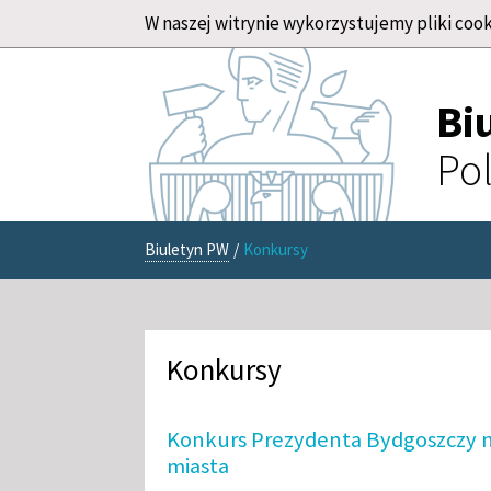
W naszej witrynie wykorzystujemy pliki cook
Bi
Pol
Biuletyn PW
/
Konkursy
Konkursy
Konkurs Prezydenta Bydgoszczy n
miasta