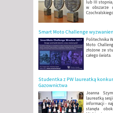
lub III stopni
w obszarze d
Czochralskiego
Smart Moto Challenge wyzwaniem
Politechnika W
Moto Challen
złożone ze st
całego świata.
Studentka z PW laureatką konkur
Gazownictwa
Joanna Szyma
laureatką sesj
informacji - 
stanęła obo