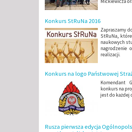
Mickiewicza or
Konkurs StRuNa 2016
Zapraszamy do
StRuNa, które
naukowych stu
nagrodzenie os
realizacji.
Konkurs na logo Państwowej Stra
Komendant Gł
konkurs na pro
jest do każdej 
Rusza pierwsza edycja Ogólnopols