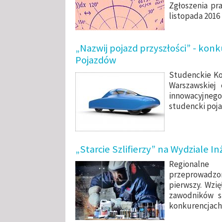
Zgłoszenia pr
listopada 2016 
„Nazwij pojazd przyszłości” - ko
Pojazdów
Studenckie Ko
Warszawskiej
innowacyjnego
studencki poja
„Starcie Szlifierzy” na Wydziale In
Regionalne 
przeprowadzon
pierwszy. Wzi
zawodników s
konkurencjach