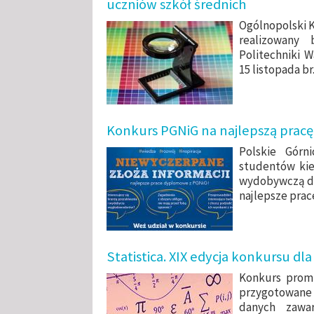
uczniów szkół średnich
Ogólnopolski K
realizowany 
Politechniki 
15 listopada br
Konkurs PGNiG na najlepszą pra
Polskie Górn
studentów ki
wydobywczą do 
najlepsze pra
Statistica. XIX edycja konkursu d
Konkurs promu
przygotowane 
danych zawar