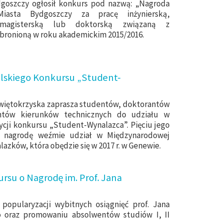
goszczy ogłosił konkurs pod nazwą: „Nagroda
Miasta Bydgoszczy za pracę inżynierską,
, magisterską lub doktorską związaną z
bronioną w roku akademickim 2015/2016.
olskiego Konkursu „Student-
Świętokrzyska zaprasza studentów, doktorantów
ntów kierunków technicznych do udziału w
ycji konkursu „Student-Wynalazca”. Pięciu jego
 nagrodę weźmie udział w Międzynarodowej
azków, która obędzie się w 2017 r. w Genewie.
ursu o Nagrodę im. Prof. Jana
 popularyzacji wybitnych osiągnięć prof. Jana
o oraz promowaniu absolwentów studiów I, II