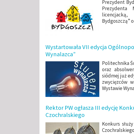
Prezydent Byd
Prezydenta 
licencjacką
Bydgoszczą” o
Wystartowała VII edycja Ogólnop
Wynalazca”
Politechnika 
oraz absolwe
siódmej już ed
zwycięzców w
Wystawie Wynal
Rektor PW ogłasza III edycję Konk
Czochralskiego
Konkurs służy
Czochralskieg