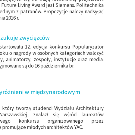
Future Living Award jest Siemens. Politechnika
jednym z patronów. Propozycje należy nadsyłać
a 2016 r.
szukuje zwycięzców
startowała 12. edycja konkursu Popularyzator
roku o nagrody w osobnych kategoriach walczyć
, animatorzy, zespoły, instytucje oraz media.
yjmowane są do 16 października br.
wyróżnieni w międzynarodowym
 który tworzą studenci Wydziału Architektury
 Warszawskiej, znalazł się wśród laureatów
dowego konkursu organizowanego przez
e promujące młodych architektów YAC.