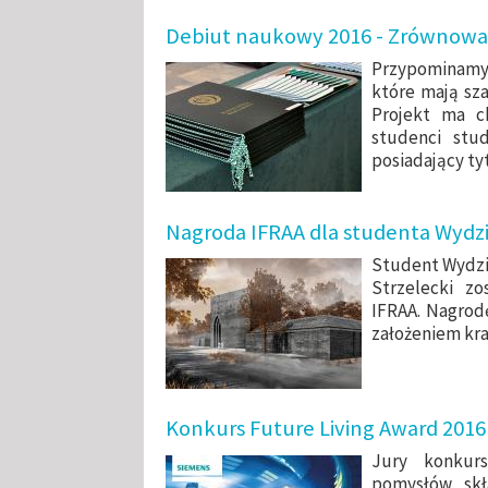
Debiut naukowy 2016 - Zrównowa
Przypominamy, 
które mają sz
Projekt ma c
studenci stud
posiadający t
Nagroda IFRAA dla studenta Wydzi
Student Wydzia
Strzelecki z
IFRAA. Nagrodę
założeniem kr
Konkurs Future Living Award 2016
Jury konkurs
pomysłów, skła