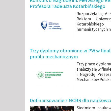
Konkurs o Nagrodę im. Pierwszego Re
Profesora Tadeusza Kotarbińskiego
Rozpoczęła się V 
Rektora Uniwers
Kotarbińskieg
humanistycznych mo
Trzy dyplomy obronione w PW w final
profilu mechanicznym
Trzy prace dyplom
znalazły się w fin
i Nagrodę Prezes
Mechaników Polski
Dofinansowanie z NCBR dla naukowców
Siedmioro naukow