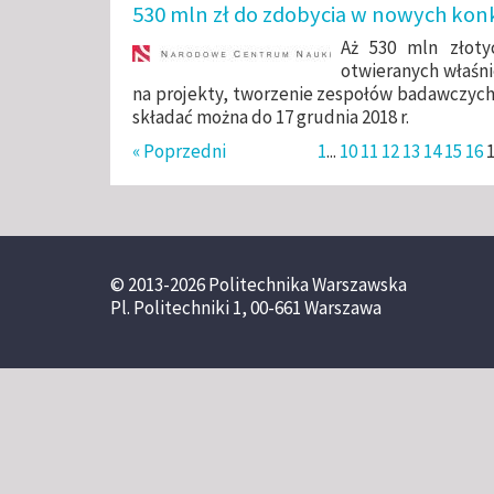
530 mln zł do zdobycia w nowych ko
Aż 530 mln złot
otwieranych właś
na projekty, tworzenie zespołów badawczych
składać można do 17 grudnia 2018 r.
« Poprzedni
1
...
10
11
12
13
14
15
16
© 2013-2026 Politechnika Warszawska
Pl. Politechniki 1, 00-661 Warszawa