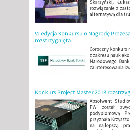
Skarzyński, Łuka
rozwiązanie z zas
alternatywą dla tru
VI edycja Konkursu o Nagrodę Preze
rozstrzygnięta
Coroczny konkurs n
z zakresu nauk eko
Narodowego Banku
zainteresowania kw
Konkurs Project Master 2018 rozstrzy
Absolwent Studió
PW został zwy
podyplomową Pro
przyznała Krzyszt
na najlepszą pr