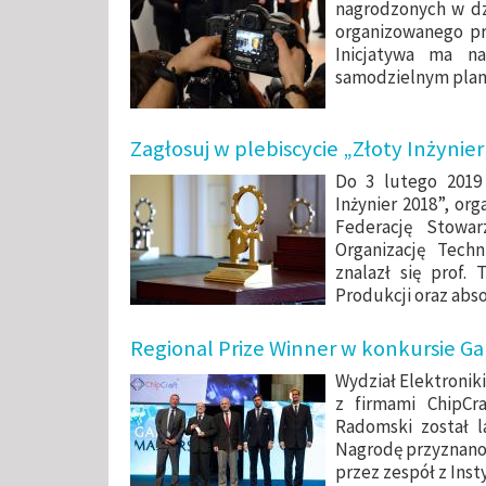
nagrodzonych w dz
organizowanego p
Inicjatywa ma n
samodzielnym plan
Zagłosuj w plebiscycie „Złoty Inżynier
Do 3 lutego 2019 
Inżynier 2018”, or
Federację Stowar
Organizację Tech
znalazł się prof.
Produkcji oraz abs
Regional Prize Winner w konkursie Ga
Wydział Elektronik
z firmami ChipCr
Radomski został l
Nagrodę przyznano 
przez zespół z Inst