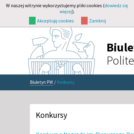
W naszej witrynie wykorzystujemy pliki cookies (
dowiedz się
więcej
).
Akceptuję cookies
Zamknij
Biul
Polit
Biuletyn PW
/
Konkursy
Konkursy