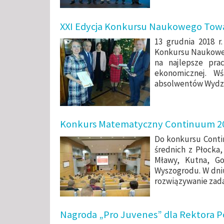
XXI Edycja Konkursu Naukowego Towa
13 grudnia 2018 r
Konkursu Naukowe
na najlepsze pra
ekonomicznej. W
absolwentów Wydzi
Konkurs Matematyczny Continuum 2
Do konkursu Conti
średnich z Płocka
Mławy, Kutna, Go
Wyszogrodu.
W dni
rozwiązywanie zad
Nagroda „Pro Juvenes” dla Rektora Po