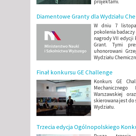
projektami.
Diamentowe Granty dla Wydziału Ch
W dniu 7 listopa
pokolenia badaczy 
nagrody VII edycj
Grant. Tymi pres
uhonorowani Grze
Wydziału Chemicz
Finał konkursu GE Challenge
Konkurs GE Chal
Mechanicznego E
Warszawskiej ora
skierowana jest d
Wydziału.
Trzecia edycja Ogólnopolskiego Konk