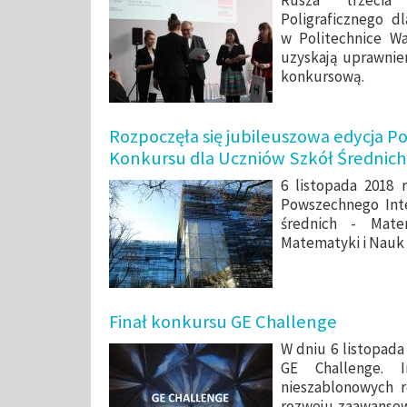
Rusza trzecia
Poligraficznego d
w Politechnice War
uzyskają uprawnie
konkursową.
Rozpoczęła się jubileuszowa edycja
Konkursu dla Uczniów Szkół Średnic
6 listopada 2018 
Powszechnego Int
średnich - Mate
Matematyki i Nauk 
Finał konkursu GE Challenge
W dniu 6 listopada 
GE Challenge. 
nieszablonowych 
rozwoju zaawansow