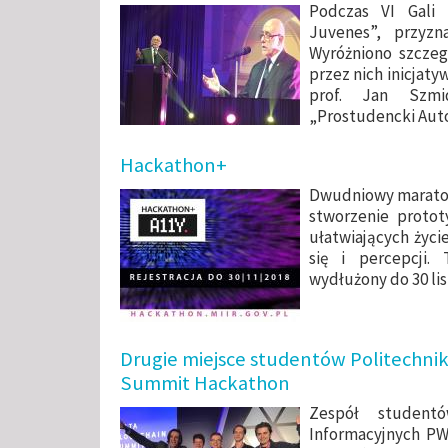
Podczas VI Gali
Juvenes”, przyzn
Wyróżniono szcze
przez nich inicjat
prof. Jan Szmi
„Prostudencki Auto
Hackathon+
Dwudniowy marato
stworzenie protot
ułatwiających życi
się i percepcji.
wydłużony do 30 lis
Drugie miejsce studentów Politechnik
Summit Hackathon
Zespół studen
Informacyjnych PW