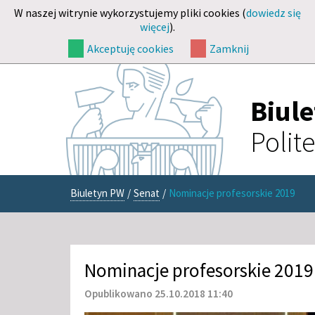
W naszej witrynie wykorzystujemy pliki cookies (
dowiedz się
więcej
).
Akceptuję cookies
Zamknij
Biul
Polit
Biuletyn PW
/
Senat
/
Nominacje profesorskie 2019
Nominacje profesorskie 2019
Opublikowano 25.10.2018 11:40