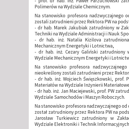
- prof. dr hab. inż. Paweł Parzuchowski za
Polimerów na Wydziale Chemicznym.
Na stanowisko profesora nadzwyczajnego od 
zostali zatrudnieni przez Rektora PW na pod
- dr hab. Marek Jakubiak zatrudniony w Zakła
Techniki na Wydziale Administracji i Nauk Sp
- dr hab. inż. Natalia Kizilova zatrudnio
Mechanicznym Energetyki i Lotnictwa,
- dr hab. inż. Cezary Galiński zatrudnion
Wydziale Mechanicznym Energetyki i Lotnictw
Na stanowisko profesora nadzwyczajnego 
nieokreślony zostali zatrudnieni przez Rekt
- dr hab. inż. Wojciech Święszkowski, prof.
Materiałów na Wydziale Inżynierii Materiałowe
- dr hab. inż. Jan Maciejewski, prof. PW zat
Wydziale Samochodów i Maszyn Roboczych.
Na stanowisko profesora nadzwyczajnego od dni
został zatrudniony przez Rektora PW na pods
Jarosław Turkiewicz zatrudniony w Zakł
Wydziale Elektroniki i Technik Informacyjnych