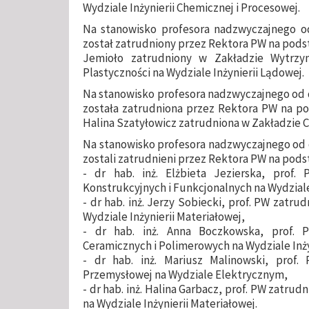
Wydziale Inżynierii Chemicznej i Procesowej.
Na stanowisko profesora nadzwyczajnego od 
został zatrudniony przez Rektora PW na podsta
Jemioło zatrudniony w Zakładzie Wytrzyma
Plastyczności na Wydziale Inżynierii Lądowej.
Na stanowisko profesora nadzwyczajnego od dni
została zatrudniona przez Rektora PW na po
Halina Szatyłowicz zatrudniona w Zakładzie 
Na stanowisko profesora nadzwyczajnego od dni
zostali zatrudnieni przez Rektora PW na pod
- dr hab. inż. Elżbieta Jezierska, prof
Konstrukcyjnych i Funkcjonalnych na Wydziale
- dr hab. inż. Jerzy Sobiecki, prof. PW zatru
Wydziale Inżynierii Materiałowej,
- dr hab. inż. Anna Boczkowska, prof. 
Ceramicznych i Polimerowych na Wydziale Inży
- dr hab. inż. Mariusz Malinowski, prof.
Przemysłowej na Wydziale Elektrycznym,
- dr hab. inż. Halina Garbacz, prof. PW zatru
na Wydziale Inżynierii Materiałowej.