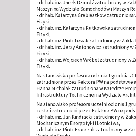
- dr hab. inż. Jacek Dziurdź zatrudniony w Zak
Maszyn na Wydziale Samochodów i Maszyn Ro
- dr hab. Katarzyna Grebieszkow zatrudniona 
Fizyki,
- dr hab. inż. Katarzyna Rutkowska zatrudnion
Fizyki,
- dr hab. inż. Piotr Lesiak zatrudniony w Zakła
- dr hab. inż. Jerzy Antonowicz zatrudniony 
Fizyki,
- dr hab. inż. Wojciech Wróbel zatrudniony w Z
Fizyki.
Na stanowisko profesora od dnia 1 grudnia 201
zatrudniona przez Rektora PW na podstawie an
Hanna Michalak zatrudniona w Katedrze Proj
Infrastruktury Technicznej na Wydziale Archit
Na stanowisko profesora uczelni od dnia 1 grudn
zostali zatrudnieni przez Rektora PW na pod
- dr hab. inż. Jan Kindracki zatrudniony w Zak
Mechanicznym Energetyki i Lotnictwa,
- dr hab. inż. Piotr Fronczak zatrudniony w Z
Wydziale Fizyki.