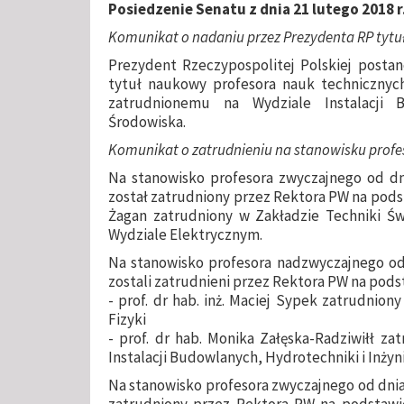
Posiedzenie Senatu z dnia 21 lutego 2018 r
Komunikat o nadaniu przez Prezydenta RP tyt
Prezydent Rzeczypospolitej Polskiej postan
tytuł naukowy profesora nauk technicznych:
zatrudnionemu na Wydziale Instalacji B
Środowiska.
Komunikat o zatrudnieniu na stanowisku profes
Na stanowisko profesora zwyczajnego od dnia
został zatrudniony przez Rektora PW na podsta
Żagan zatrudniony w Zakładzie Techniki Świ
Wydziale Elektrycznym.
Na stanowisko profesora nadzwyczajnego od d
zostali zatrudnieni przez Rektora PW na pod
- prof. dr hab. inż. Maciej Sypek zatrudnion
Fizyki
- prof. dr hab. Monika Załęska-Radziwiłł za
Instalacji Budowlanych, Hydrotechniki i Inżyni
Na stanowisko profesora zwyczajnego od dnia 1
zatrudniony przez Rektora PW na podstawie 