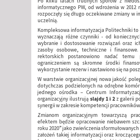
Po kilku latach trudnych sporów z niedo
informatycznego PW, od wdrożenia w 2012
rozpoczęły się długo oczekiwane zmiany w i
uczelnią.
Kompleksowa informatyzacja Politechniki to
wyznaczają różne czynniki - od koniecznyc
wybranie i dostosowanie rozwiązań oraz ic
zasoby osobowe, techniczne i finansowe
rektorskich postanowiono nadać temu 
ograniczeniem są skromne środki finans
wykorzystanie rezerw i nastawiono się na po
W warstwie organizacyjnej nowa jakość pole
dotychczas podzielonych na odrębne komórki
jednego ośrodka – Centrum Informatyzacj
organizacyjny ilustrują
slajdy 1 i 2
z galerii p
synergii w zakresie kompetencji pracowników
Zmianom organizacyjnym towarzyszą pra
efektem będzie opracowanie niebawem szcze
roku 2020” jako zwieńczenia sformułowanych 
założeń takiej informatyzacji oraz kroczące