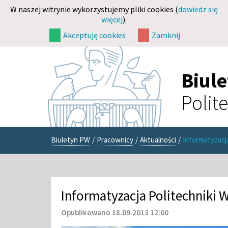
W naszej witrynie wykorzystujemy pliki cookies (
dowiedz się
więcej
).
Akceptuję cookies
Zamknij
Biul
Polit
Biuletyn PW
/
Pracownicy
/
Aktualności
/
Informatyzacj
Informatyzacja Politechniki 
Opublikowano 18.09.2013 12:00