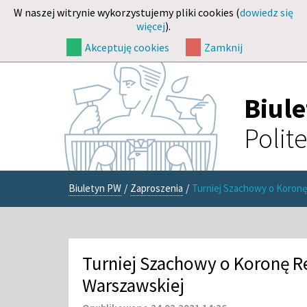
W naszej witrynie wykorzystujemy pliki cookies (
dowiedz się
więcej
).
Akceptuję cookies
Zamknij
Biul
Polit
Biuletyn PW
/
Zaproszenia
/
Turniej Szachowy o Koronę
Turniej Szachowy o Koronę Re
Warszawskiej