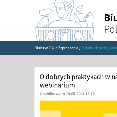
Bi
Pol
Biuletyn PW
/
Zaproszenia
/
O dobrych praktykach
O dobrych praktykach w n
webinarium
Opublikowano 19.05.2021 15:12