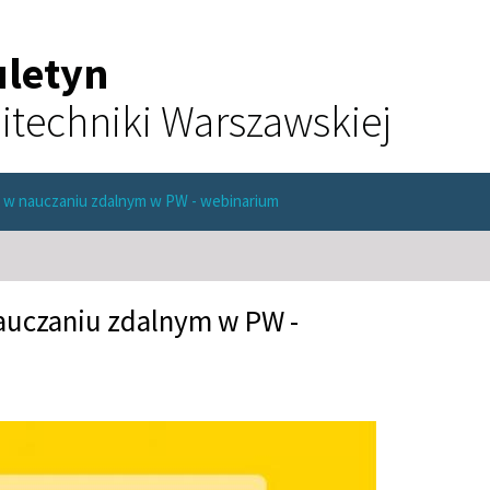
uletyn
itechniki Warszawskiej
 w nauczaniu zdalnym w PW - webinarium
auczaniu zdalnym w PW -