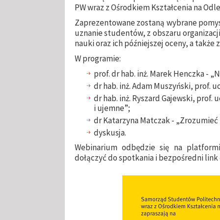
PW wraz z Ośrodkiem Kształcenia na Odle
Zaprezentowane zostaną wybrane pomysł
uznanie studentów, z obszaru organizac
nauki oraz ich późniejszej oceny, a takż
W programie:
prof. dr hab. inż. Marek Henczka - 
dr hab. inż. Adam Muszyński, prof. 
dr hab. inż. Ryszard Gajewski, prof.
i ujemne”;
dr Katarzyna Matczak - „Zrozumieć
dyskusja.
Webinarium odbędzie się na platformi
dołączyć do spotkania i bezpośredni lin