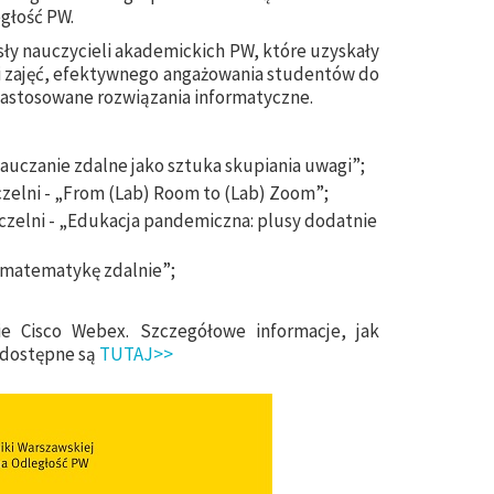
głość PW.
y nauczycieli akademickich PW, które uzyskały
ji zajęć, efektywnego angażowania studentów do
e zastosowane rozwiązania informatyczne.
„Nauczanie zdalne jako sztuka skupiania uwagi”;
uczelni - „From (Lab) Room to (Lab) Zoom”;
 uczelni - „Edukacja pandemiczna: plusy dodatnie
 matematykę zdalnie”;
e Cisco Webex. Szczegółowe informacje, jak
k dostępne są
TUTAJ>>