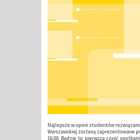
Najlepsze w opinii studentów rozwiązani
Warszawskiej zostaną zaprezentowane pod
16.00. Będzie to pierwsza część spotk