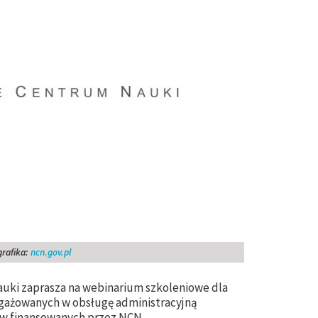
grafika:
ncn.gov.pl
auki zaprasza na webinarium szkoleniowe dla
ażowanych w obsługę administracyjną
ów finansowanych przez NCN.