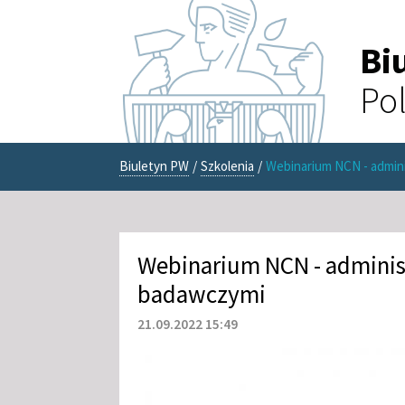
Bi
Pol
Biuletyn PW
/
Szkolenia
/
Webinarium NCN - admin
Webinarium NCN - adminis
badawczymi
21.09.2022 15:49