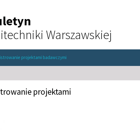
uletyn
itechniki Warszawskiej
istrowanie projektami badawczymi
trowanie projektami