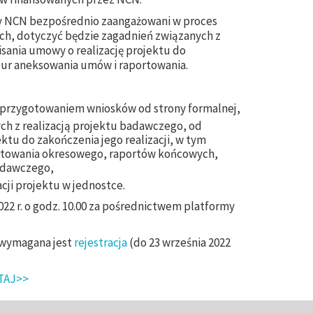
y NCN bezpośrednio zaangażowani w proces
ych, dotyczyć będzie zagadnień związanych z
sania umowy o realizację projektu do
edur aneksowania umów i raportowania.
 przygotowaniem wniosków od strony formalnej,
ch z realizacją projektu badawczego, od
ktu do zakończenia jego realizacji, w tym
towania okresowego, raportów końcowych,
badawczego,
acji projektu w jednostce.
022 r. o godz. 10.00 za pośrednictwem platformy
 wymagana jest
rejestracja
(do 23 września 2022
TAJ>>