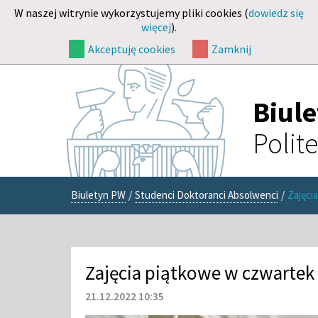
W naszej witrynie wykorzystujemy pliki cookies (
dowiedz się
więcej
).
Akceptuję cookies
Zamknij
Biul
Polit
Biuletyn PW
/
Studenci Doktoranci Absolwenci
/
Zajęci
Zajęcia piątkowe w czwartek
21.12.2022 10:35