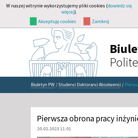
W naszej witrynie wykorzystujemy pliki cookies (
dowiedz się
więcej
).
Akceptuję cookies
Zamknij
Biul
Polit
Biuletyn PW
/
Studenci Doktoranci Absolwenci
/
Pierws
Pierwsza obrona pracy inżyn
20.02.2023 11:01