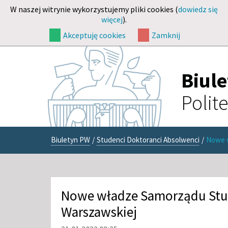
W naszej witrynie wykorzystujemy pliki cookies (
dowiedz się
więcej
).
Akceptuję cookies
Zamknij
Biul
Polit
Biuletyn PW
/
Studenci Doktoranci Absolwenci
/
Nowe w
Nowe władze Samorządu Stud
Warszawskiej