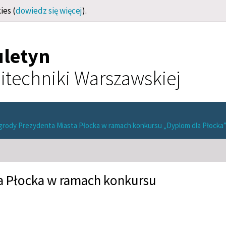
ies (
dowiedz się więcej
).
uletyn
itechniki Warszawskiej
grody Prezydenta Miasta Płocka w ramach konkursu „Dyplom dla Płocka
a Płocka w ramach konkursu