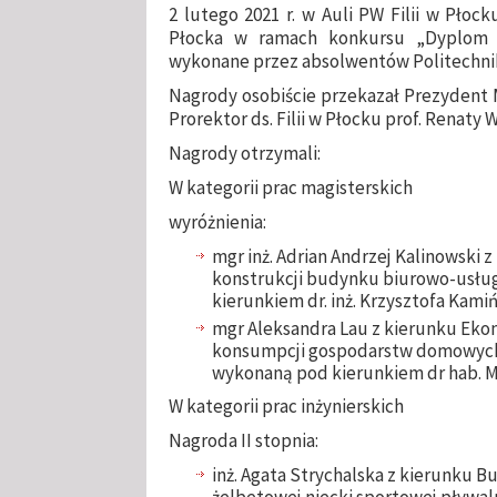
2 lutego 2021 r. w Auli PW Filii w Pło
Płocka w ramach konkursu „Dyplom 
wykonane przez absolwentów Politechniki
Nagrody osobiście przekazał Prezydent
Prorektor ds. Filii w Płocku prof. Renaty 
Nagrody otrzymali:
W kategorii prac magisterskich
wyróżnienia:
mgr inż. Adrian Andrzej Kalinowski 
konstrukcji budynku biurowo-usł
kierunkiem dr. inż. Krzysztofa Kami
mgr Aleksandra Lau z kierunku Ekon
konsumpcji gospodarstw domowych w
wykonaną pod kierunkiem dr hab. Ma
W kategorii prac inżynierskich
Nagroda II stopnia:
inż. Agata Strychalska z kierunku 