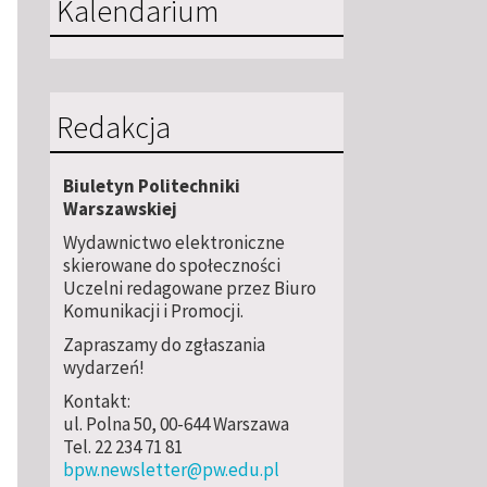
Kalendarium
Redakcja
Biuletyn Politechniki
Warszawskiej
Wydawnictwo elektroniczne
skierowane do społeczności
Uczelni redagowane przez Biuro
Komunikacji i Promocji.
Zapraszamy do zgłaszania
wydarzeń!
Kontakt:
ul. Polna 50, 00-644 Warszawa
Tel. 22 234 71 81
bpw.newsletter@pw.edu.pl