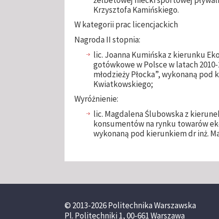
żelbetowej niecki sportowej pływaln
Krzysztofa Kamińskiego.
W kategorii prac licencjackich
Nagroda II stopnia:
lic. Joanna Kumińska z kierunku Ek
gotówkowe w Polsce w latach 2010-20
młodzieży Płocka”, wykonaną pod ki
Kwiatkowskiego;
Wyróżnienie:
lic. Magdalena Ślubowska z kierun
konsumentów na rynku towarów ekol
wykonaną pod kierunkiem dr inż. Ma
© 2013-2026 Politechnika Warszawska
Pl. Politechniki 1, 00-661 Warszawa