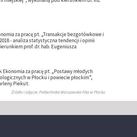
i miejskiej”, wykonaną pod kierunkiem dr. inż.
onomia za pracę pt. „Transakcje bezgotówkowe i
18 - analiza statystyczna tendencji i opinii
erunkiem prof. dr. hab. Eugeniusza
ek Ekonomia za pracę pt. „Postawy młodych
ogicznych w Płocku i powiecie płockim”,
rleny Piekut.
Źródło i zdjęcie: Politechnika Warszawska Filia w Płocku