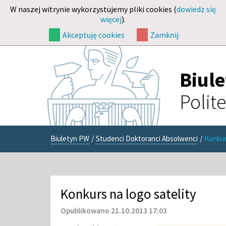
W naszej witrynie wykorzystujemy pliki cookies (
dowiedz się
więcej
).
Akceptuję cookies
Zamknij
Biul
Polit
Biuletyn PW
/
Studenci Doktoranci Absolwenci
/
Konkur
Konkurs na logo satelity
Opublikowano 21.10.2013 17:03