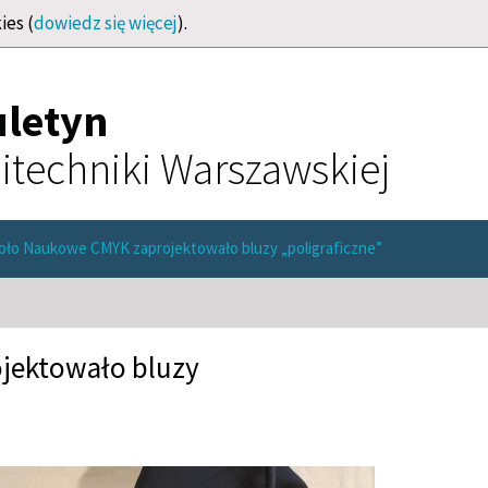
ies (
dowiedz się więcej
).
uletyn
itechniki Warszawskiej
oło Naukowe CMYK zaprojektowało bluzy „poligraficzne”
jektowało bluzy