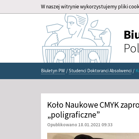
W naszej witrynie wykorzystujemy pliki cook
Bi
Pol
Biuletyn PW
/
Studenci Doktoranci Absolwenci
/
K
Koło Naukowe CMYK zapro
„poligraficzne”
Opublikowano 18.01.2021 09:33