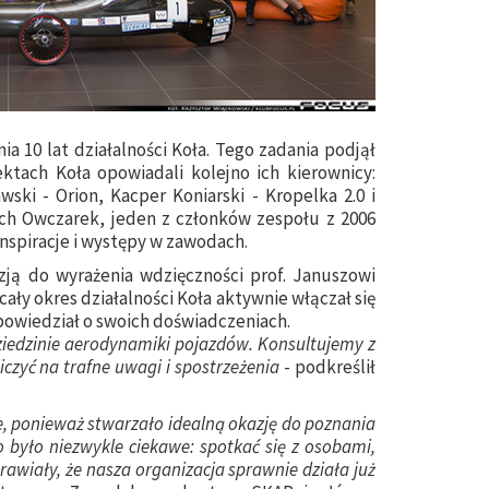
 10 lat działalności Koła. Tego zadania podjął
ektach Koła opowiadali kolejno ich kierownicy:
ski - Orion, Kacper Koniarski - Kropelka 2.0 i
ech Owczarek, jeden z członków zespołu z 2006
inspiracje i występy w zawodach.
zją do wyrażenia wdzięczności prof. Januszowi
ały okres działalności Koła aktywnie włączał się
powiedział o swoich doświadczeniach.
dziedzinie aerodynamiki pojazdów. Konsultujemy z
czyć na trafne uwagi i spostrzeżenia
- podkreślił
, ponieważ stwarzało idealną okazję do poznania
o było niezwykle ciekawe: spotkać się z osobami,
rawiały, że nasza organizacja sprawnie działa już