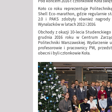
Pod końcem 2016 r. członkowie Koła święto
Koło co roku reprezentuje Politechni
Shell Eco-marathon, gdzie regularnie st
2.0 i PAKS zdobyły również nagrody
Wynalazków w latach 2012 i 2016.
Obchody z okazji 10-lecia Studenckieg
grudnia 2016 roku w Centrum Zarządz
Politechniki Warszawskiej. Wydarzenie u
profesorowie i pracownicy PW, przedst
obecni i byli członkowie Koła.