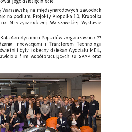
wali jego dziesięciolecie.
kę Warszawską na międzynarodowych zawodach
aje na podium. Projekty Kropelka 1.0, Kropelka
 na Międzynarodowej Warszawskiej Wystawie
o Koła Aerodynamiki Pojazdów zorganizowano 22
ania Innowacjami i Transferem Technologii
świetnili były i obecny dziekan Wydziału MEiL,
awiciele firm współpracujących ze SKAP oraz