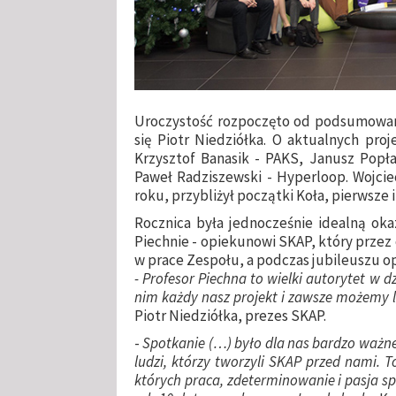
Uroczystość rozpoczęto od podsumowania
się Piotr Niedziółka. O aktualnych proj
Krzysztof Banasik - PAKS, Janusz Popław
Paweł Radziszewski - Hyperloop. Wojci
roku, przybliżył początki Koła, pierwsze 
Rocznica była jednocześnie idealną oka
Piechnie - opiekunowi SKAP, który przez c
w prace Zespołu, a podczas jubileuszu o
- Profesor Piechna to wielki autorytet w 
nim każdy nasz projekt i zawsze możemy li
Piotr Niedziółka, prezes SKAP.
-
Spotkanie (…) było dla nas bardzo ważne
ludzi, którzy tworzyli SKAP przed nami. T
których praca, zdeterminowanie i pasja sp