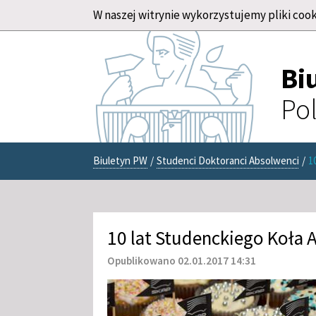
W naszej witrynie wykorzystujemy pliki cook
Bi
Pol
Biuletyn PW
/
Studenci Doktoranci Absolwenci
/
1
10 lat Studenckiego Koła
Opublikowano 02.01.2017 14:31