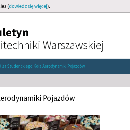
ies (
dowiedz się więcej
).
uletyn
itechniki Warszawskiej
0 lat Studenckiego Koła Aerodynamiki Pojazdów
 Aerodynamiki Pojazdów