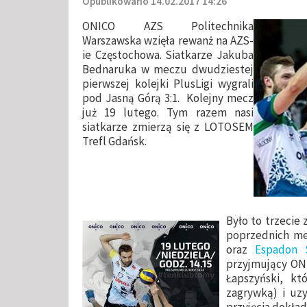
Opublikowano 14.02.2017 14:26
ONICO AZS Politechnika
Warszawska wzięła rewanż na AZS-
ie Częstochowa. Siatkarze Jakuba
Bednaruka w meczu dwudziestej
pierwszej kolejki PlusLigi wygrali
pod Jasną Górą 3:1. Kolejny mecz
już 19 lutego. Tym razem nasi
siatkarze zmierzą się z LOTOSEM
Trefl Gdańsk.
Było to trzecie
poprzednich m
oraz
Espadon 
przyjmujący ONI
Łapszyński, k
zagrywką) i uz
przyjęcia dokład