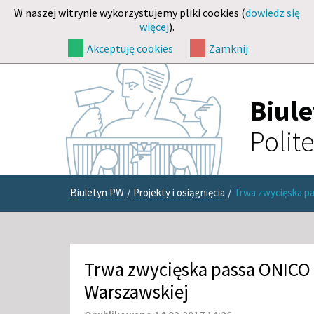
W naszej witrynie wykorzystujemy pliki cookies (
dowiedz się
więcej
).
Akceptuję cookies
Zamknij
Biul
Polit
Biuletyn PW
/
Projekty i osiągnięcia
/
Trwa zwycięska pa
Trwa zwycięska passa ONICO 
Warszawskiej