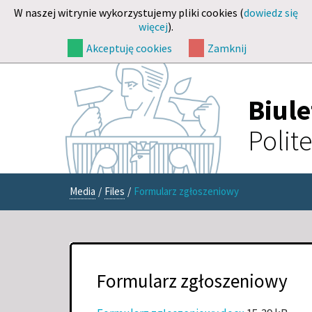
W naszej witrynie wykorzystujemy pliki cookies (
dowiedz się
więcej
).
Akceptuję cookies
Zamknij
Biul
Polit
Media
/
Files
/
Formularz zgłoszeniowy
Formularz zgłoszeniowy