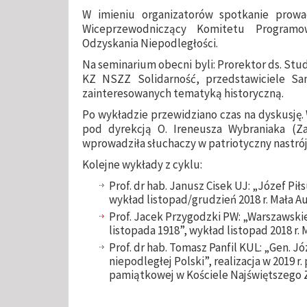
W imieniu organizatorów spotkanie prowad
Wiceprzewodniczący Komitetu Programow
Odzyskania Niepodległości.
Na seminarium obecni byli: Prorektor ds. Stu
KZ NSZZ Solidarność, przedstawiciele S
zainteresowanych tematyką historyczną.
Po wykładzie przewidziano czas na dyskusję.
pod dyrekcją O. Ireneusza Wybraniaka (Za
wprowadziła słuchaczy w patriotyczny nastrój
Kolejne wykłady z cyklu:
Prof. dr hab. Janusz Cisek UJ: „Józef Pił
wykład listopad/grudzień 2018 r. Mała Au
Prof. Jacek Przygodzki PW: „Warszawsk
listopada 1918”, wykład listopad 2018 r. 
Prof. dr hab. Tomasz Panfil KUL: „Gen. Jó
niepodległej Polski”, realizacja w 2019 r
pamiątkowej w Kościele Najświętszego 