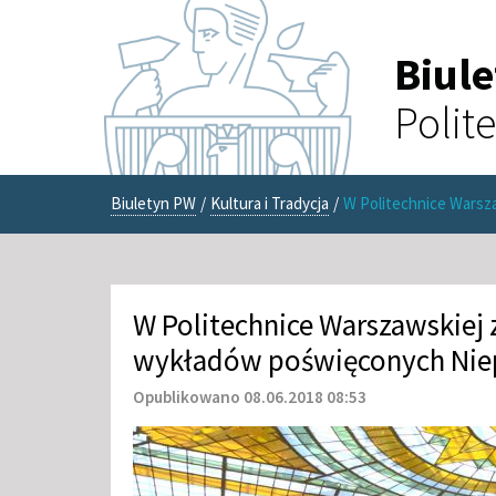
Biul
Polit
Biuletyn PW
/
Kultura i Tradycja
/
W Politechnice Warsz
W Politechnice Warszawskiej
wykładów poświęconych Nie
Opublikowano 08.06.2018 08:53