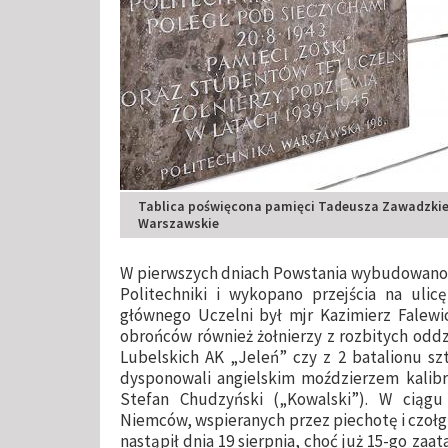
Tablica poświęcona pamięci Tadeusza Zawadzkiego
Warszawskie
W pierwszych dniach Powstania wybudowano 
Politechniki i wykopano przejścia na ul
głównego Uczelni był mjr Kazimierz Falewic
obrońców również żołnierzy z rozbitych oddz
Lubelskich AK „Jeleń” czy z 2 batalionu s
dysponowali angielskim moździerzem kalib
Stefan Chudzyński („Kowalski”). W ciągu
Niemców, wspieranych przez piechotę i czołg
nastąpił dnia 19 sierpnia, choć już 15-go zaa