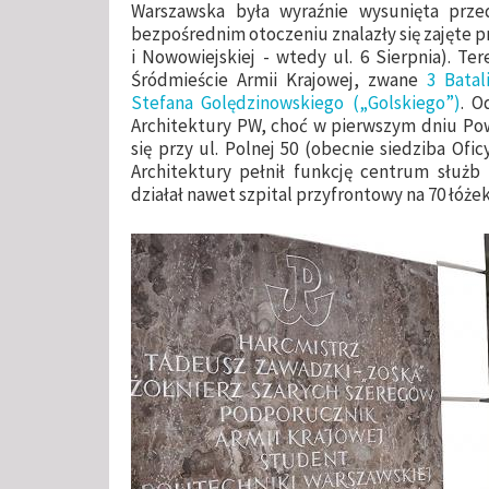
Warszawska była wyraźnie wysunięta przed 
bezpośrednim otoczeniu znalazły się zajęte 
i Nowowiejskiej - wtedy ul. 6 Sierpnia). 
Śródmieście Armii Krajowej, zwane
3 Bata
Stefana Golędzinowskiego („Golskiego”)
. O
Architektury PW, choć w pierwszym dniu Pow
się przy ul. Polnej 50 (obecnie siedziba Of
Architektury pełnił funkcję centrum służ
działał nawet szpital przyfrontowy na 70 łóżek