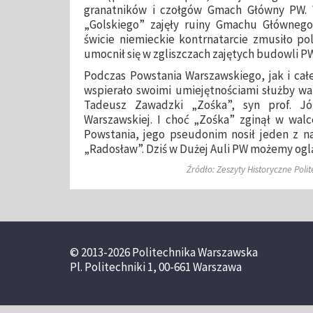
granatników i czołgów Gmach Główny PW. W
„Golskiego” zajęły ruiny Gmachu Główneg
świcie niemieckie kontrnatarcie zmusiło pol
umocnił się w zgliszczach zajętych budowli P
Podczas Powstania Warszawskiego, jak i cał
wspierało swoimi umiejętnościami służby wa
Tadeusz Zawadzki „Zośka”, syn prof. Jó
Warszawskiej. I choć „Zośka” zginął w wa
Powstania, jego pseudonim nosił jeden z n
„Radosław”. Dziś w Dużej Auli PW możemy ogl
Źródło: Zeszyty Historyczne Pol
© 2013-2026 Politechnika Warszawska
Pl. Politechniki 1, 00-661 Warszawa