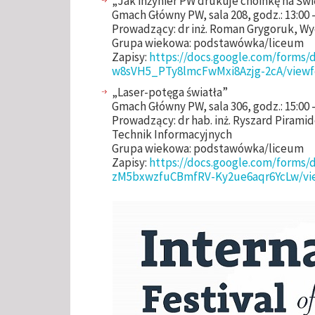
„Jak inżynier PW drukuje choinkę na Świ
Gmach Główny PW, sala 208, godz.: 13:00 -
Prowadzący: dr inż. Roman Grygoruk, Wyd
Grupa wiekowa: podstawówka/liceum
Zapisy:
https://docs.google.com/forms
w8sVH5_PTy8lmcFwMxi8Azjg-2cA/view
„Laser-potęga światła”
Gmach Główny PW, sala 306, godz.: 15:00 -
Prowadzący: dr hab. inż. Ryszard Piramido
Technik Informacyjnych
Grupa wiekowa: podstawówka/liceum
Zapisy:
https://docs.google.com/forms
zM5bxwzfuCBmfRV-Ky2ue6aqr6YcLw/v