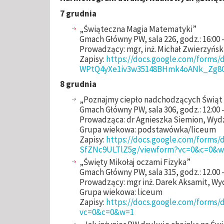
7 grudnia
„Świąteczna Magia Matematyki”
Gmach Główny PW, sala 226, godz.: 16:00 -
Prowadzący: mgr, inż. Michał Zwierzyńsk
Zapisy:
https://docs.google.com/forms
WPtQ4yXe1iv3w35148BHmk4oANk_Zg8C
8 grudnia
„Poznajmy ciepło nadchodzących Świąt od
Gmach Główny PW, sala 306, godz.: 12:00 -
Prowadząca: dr Agnieszka Siemion, Wydz
Grupa wiekowa: podstawówka/liceum
Zapisy:
https://docs.google.com/form
SfZNc9ULTlZ5g/viewform?vc=0&c=0&w
„Święty Mikołaj oczami Fizyka”
Gmach Główny PW, sala 315, godz.: 12.00 -
Prowadzący: mgr inż. Darek Aksamit, Wyd
Grupa wiekowa: liceum
Zapisy:
https://docs.google.com/for
vc=0&c=0&w=1