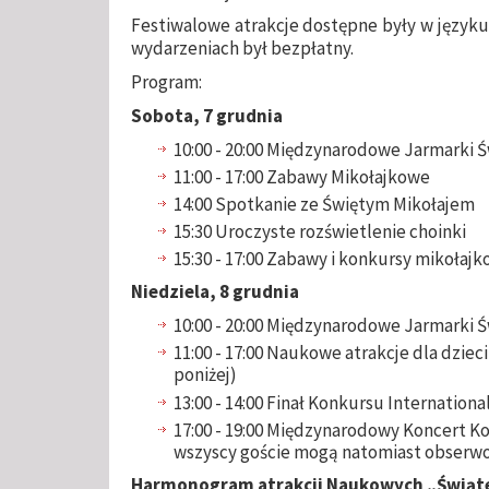
Festiwalowe atrakcje dostępne były w języku 
wydarzeniach był bezpłatny.
Program:
Sobota, 7 grudnia
10:00 - 20:00 Międzynarodowe Jarmarki 
11:00 - 17:00 Zabawy Mikołajkowe
14:00 Spotkanie ze Świętym Mikołajem
15:30 Uroczyste rozświetlenie choinki
15:30 - 17:00 Zabawy i konkursy mikołaj
Niedziela, 8 grudnia
10:00 - 20:00 Międzynarodowe Jarmarki 
11:00 - 17:00 Naukowe atrakcje dla dzie
poniżej)
13:00 - 14:00 Finał Konkursu Internatio
17:00 - 19:00 Międzynarodowy Koncert K
wszyscy goście mogą natomiast obserw
Harmonogram atrakcji Naukowych
„
Świąt