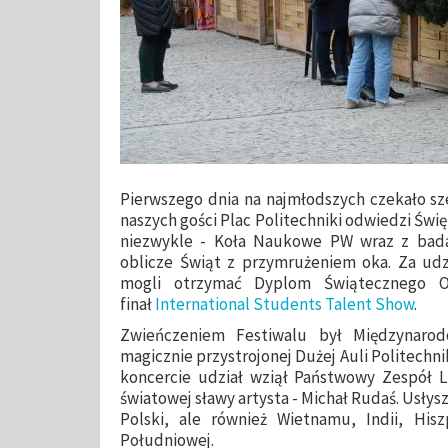
Pierwszego dnia na najmłodszych czekało sze
naszych gości Plac Politechniki odwiedzi Świę
niezwykle - Koła Naukowe PW wraz z bada
oblicze Świąt z przymrużeniem oka. Za udz
mogli otrzymać Dyplom Świątecznego O
finał
International Students Talent Show
.
Zwieńczeniem Festiwalu był Międzynaro
magicznie przystrojonej Dużej Auli Politechni
koncercie udział wziął Państwowy Zespół L
światowej sławy artysta - Michał Rudaś. Usłys
Polski, ale również Wietnamu, Indii, Hiszp
Południowej.