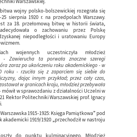
echniki Warszawskiej.
itwa wojny polsko-bolszewickiej rozegrała się
-25 sierpnia 1920 r. na przedpolach Warszawy.
st za 18. przełomową bitwę w historii świata,
zadecydowała o zachowaniu przez Polskę
zyskanej niepodległości i uratowaniu Europy
ewizmem.
iach wojennych uczestniczyła młodzież
a. -
Zawierucha ta porwała znaczne szeregi
tóra zaraz po ukończeniu roku akademickiego - w
 roku - rzuciła się z zaparciem się siebie do
czyzny, dając innym przykład; przez cały czas,
zostawał w granicach kraju, młodzież przebywała
- mówił w sprawozdaniu z działalności Uczelni w
21 Rektor Politechniki Warszawskiej prof. Ignacy
.
a Warszawska 1915-1925: Księga Pamiątkowa” pod
ok akademicki 1919/1920 „przechodził w nastroju
oszły do punktu kulminacyjnego. Młodzież