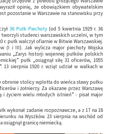
kuację urzędów z powodu grożącego Warszawie
wyraził opinię, że obowiązkiem obywatelskim
jest pozostanie w Warszawie na stanowisku przy
iczył
36 Pułk Piechoty
(od 5 kwietnia 1929 r. 36
y tworzyli studenci warszawskich uczelni, w tym
0 r. pułk walczył ofiarnie w Bitwie Warszawskiej.
 (I i III). Jak wylicza major piechoty Wojska
aniu „Zarys historji wojennej pułków polskich
mickiej” pułk „osiągnął siłę 31 oficerów, 1055
 13 sierpnia 1920 r. wziął udział w walkach w
obronie stolicy wplotła do wieńca sławy pułku
icerów i żołnierzy. Za okazane przez Warszawę
ą i życiem wielu młodych istnień” - pisał major
pułk wykonał zadanie rozpoznawcze, a z 17 na 18
kierunku na Wyszków. 23 sierpnia na wschód od
ia osiągnął granicę niemiecką.