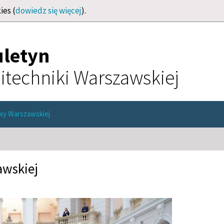
ies (
dowiedz się więcej
).
uletyn
itechniki Warszawskiej
twy Warszawskiej
awskiej