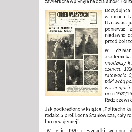
zawierucha wpłynęła na działalność Polit
Decydująca b
w dniach 12
Uznawana je
ponieważ 
niedawno od
przed bolsz
W działan
akademick
młodzieży, k
czerwcu 1920
ratowania Oj
póki wróg po
w szeregach
roku 1920/19
Radziszewski
Jak podkreślono w książce „Politechnik
redakcją prof. Leona Staniewicza, cały r
burzy wojennej”.
„W lecie 1920 r. wypadki wojenne d