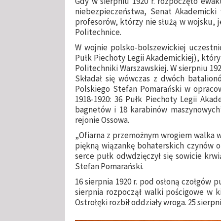
Gdy w sierpniu 1920 r. rozpoczęto ewa
niebezpieczeństwa, Senat Akademicki 
profesorów, którzy nie służą w wojsku, 
Politechnice.
W wojnie polsko-bolszewickiej uczestn
Pułk Piechoty Legii Akademickiej), któr
Politechniki Warszawskiej. W sierpniu 192
Składał się wówczas z dwóch batalionów
Polskiego Stefan Pomarański w opracow
1918-1920: 36 Pułk Piechoty Legii Akade
bagnetów i 18 karabinów maszynowych”.
rejonie Ossowa.
„Ofiarna z przemożnym wrogiem walka w 
piękną wiązankę bohaterskich czynów of
serce pułk odwdzięczył się sowicie krwi
Stefan Pomarański.
16 sierpnia 1920 r. pod osłoną czołgów 
sierpnia rozpoczął walki pościgowe w 
Ostrołęki rozbił oddziały wroga. 25 sierpn