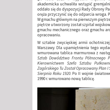
akademicka uchwaliła wstąpić gremjalni
oddało się do dyspozycji Rady Obrony Pańs
oręża przyczynić się do odparcia wroga.
W gmachu głównym na pierwszym piętrze 
piętrze utworzony został szpital wojskow
gmachu mechanicznego oraz gmachu arch
opracowaniu.
W sztabie zwycięskiej armii ochotnicz
Warszawy. Dla upamiętnienia tego wyda
wmurowana tablica marmurowa z nastę
Sztab Dowództwa Frontu Północnego P
Kierownictwem Szefa Sztabu Pułkowni
Zagórskiego Tu Został Opracowany Plan I
Sierpnia Roku 1920
. Po II wojnie światow
1990 r. wmurowano nową tablicę.