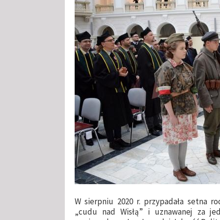
W sierpniu 2020 r. przypadała setna r
„cudu nad Wisłą” i uznawanej za jed