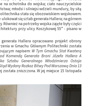
e na ochotnika do wojska; ciało nauczycielskie
twa; młodsi i silniejsi wdzieli mundury, by siłą
 Politechnika stała się obozowiskiem wojskowem.
ulokował się sztab generała Hallera; na górnem
y. Również na potrzeby wojska zajęte były części
itektury przy ulicy Koszykowej 55” - pisano w
ej generała Hallera opracowano projekt obrony
rzenia w Gmachu Głównym Politechniki została
pującym napisem:
W Tym Gmachu Stał Kwaterą
od Komendą Generała Broni Józefa Hallera A
ka Sztabu Generalnego Włodzimierza Ostoja
 Stąd Wydany Rozkaz Bitwy Pod Warszawą Dnia 13
ej została zniszczona. W jej miejsce 15 listopada