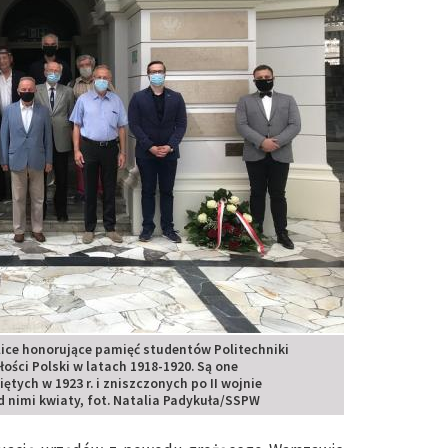
lice honorujące pamięć studentów Politechniki
ości Polski w latach 1918-1920. Są one
tych w 1923 r. i zniszczonych po II wojnie
od nimi kwiaty, fot. Natalia Padykuła/SSPW