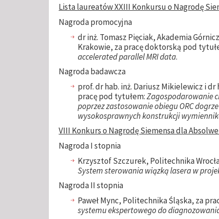
Lista laureatów XXIII Konkursu o Nagrodę Si
Nagroda promocyjna
dr inż. Tomasz Pięciak, Akademia Górnic
Krakowie, za pracę doktorską pod tytu
accelerated parallel MRI data
.
Nagroda badawcza
prof. dr hab. inż. Dariusz Mikielewicz i d
pracę pod tytułem:
Zagospodarowanie ci
poprzez zastosowanie obiegu ORC dogrz
wysokosprawnych konstrukcji wymiennik
VIII Konkurs o Nagrodę Siemensa dla Absolwe
Nagroda I stopnia
Krzysztof Szczurek, Politechnika Wrocł
System sterowania wiązką lasera w proj
Nagroda II stopnia
Paweł Mync, Politechnika Śląska, za pr
systemu ekspertowego do diagnozowani