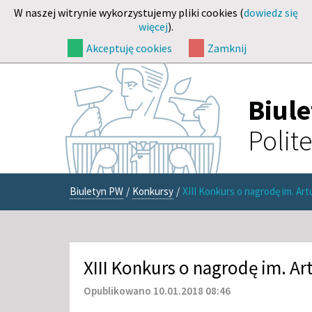
W naszej witrynie wykorzystujemy pliki cookies (
dowiedz się
więcej
).
Akceptuję cookies
Zamknij
Biul
Polit
Biuletyn PW
/
Konkursy
/
XIII Konkurs o nagrodę im. Ar
XIII Konkurs o nagrodę im. Ar
Opublikowano 10.01.2018 08:46