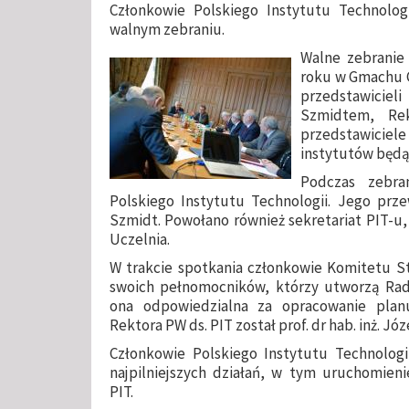
Członkowie Polskiego Instytutu Technologi
walnym zebraniu.
Walne zebranie 
roku w Gmachu G
przedstawiciel
Szmidtem, Re
przedstawicie
instytutów będą
Podczas zebra
Polskiego Instytutu Technologii. Jego prze
Szmidt. Powołano również sekretariat PIT-u,
Uczelnia.
W trakcie spotkania członkowie Komitetu St
swoich pełnomocników, którzy utworzą Radę
ona odpowiedzialna za opracowanie plan
Rektora PW ds. PIT został prof. dr hab. inż. Jó
Członkowie Polskiego Instytutu Technologii
najpilniejszych działań, w tym uruchomieni
PIT.