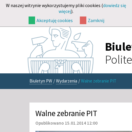
W naszej witrynie wykorzystujemy pliki cookies (
dowiedz się
więcej
).
Akceptuję cookies
Zamknij
Biul
Polit
Biuletyn PW
/
Wydarzenia
/
Walne zebranie PIT
Walne zebranie PIT
Opublikowano 15.01.2014 12:00