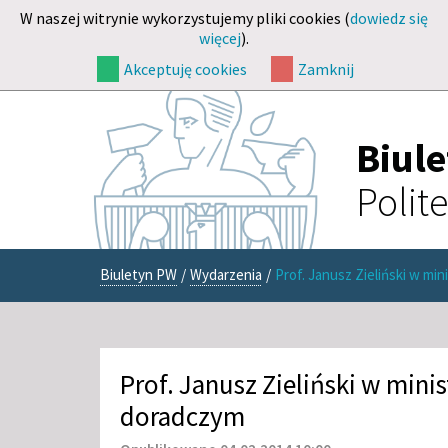
W naszej witrynie wykorzystujemy pliki cookies (
dowiedz się
więcej
).
Akceptuję cookies
Zamknij
Biul
Polit
Biuletyn PW
/
Wydarzenia
/
Prof. Janusz Zieliński w mi
Prof. Janusz Zieliński w mini
doradczym