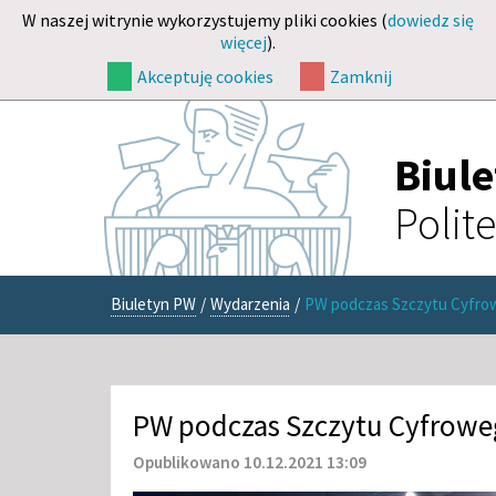
W naszej witrynie wykorzystujemy pliki cookies (
dowiedz się
więcej
).
Akceptuję cookies
Zamknij
Biul
Polit
Biuletyn PW
/
Wydarzenia
/
PW podczas Szczytu Cyfrow
PW podczas Szczytu Cyfrowe
Opublikowano 10.12.2021 13:09