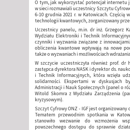
O tym, jak wykorzystać potencjał internetu 
w sieci rozmawiali uczestnicy Szczytu Cyfrowe
6-10 grudnia 2021 r. w Katowicach. Częścią 
technologii kwantowych, zorganizowany prze
Uczestnicy panelu, m.in. dr inż. Grzegorz K
Wydziału Elektroniki i Technik Informacyjn
czynniki i wyzwania związane z innowacjami.
obliczenia kwantowe wpływają na nowe po
także o wyzwaniach i możliwościach wdrażani
W szczycie uczestniczyła również prof. dr 
zastępca dyrektora NASK i dyrektor ds. nauk
i Technik Informacyjnych, która wzięła ud
solidarności. Ekspertami w dyskusjach b
Administracji i Nauk Społecznych (panel o róż
Witold Skomra z Wydziału Zarządzenia (pan
kryzysowym).
Szczyt Cyfrowy ONZ - IGF jest organizowany 
Tematem przewodnim spotkania w Katowic
stanowiło wezwanie do wzmożenia wspó
powszechnego dostępu do sprawnie działają