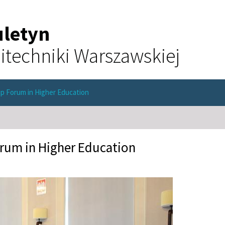
uletyn
itechniki Warszawskiej
p Forum in Higher Education
rum in Higher Education