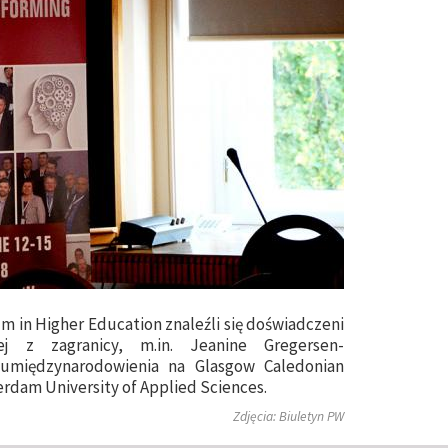
m in Higher Education znaleźli się doświadczeni
ej z zagranicy, m.in. Jeanine Gregersen-
 umiędzynarodowienia na Glasgow Caledonian
erdam University of Applied Sciences.
Zdjęcia: Biuletyn PW