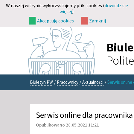
W naszej witrynie wykorzystujemy pliki cookies (
dowiedz się
więcej
).
Akceptuję cookies
Zamknij
Biul
Polit
Biuletyn PW
/
Pracownicy
/
Aktualności
/
Serwis online
Serwis online dla pracownika
Opublikowano 28.05.2021 11:21