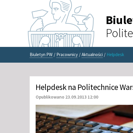
Biul
Polit
Biuletyn PW
/
Pracownicy
/
Aktualności
/
Helpdesk
Helpdesk na Politechnice War
Opublikowano 23.09.2013 12:00