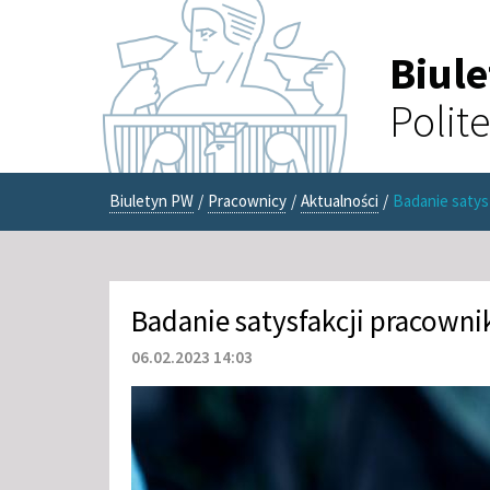
Biul
Polit
Biuletyn PW
/
Pracownicy
/
Aktualności
/
Badanie satys
Badanie satysfakcji pracown
06.02.2023 14:03