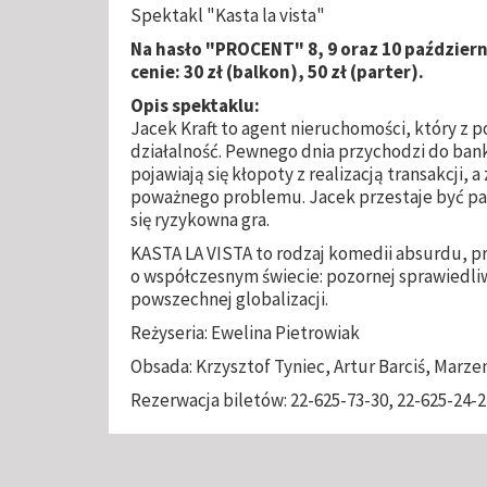
Spektakl "Kasta la vista"
Na hasło "PROCENT" 8, 9 oraz 10 październ
cenie: 30 zł (balkon), 50 zł (parter).
Opis spektaklu:
Jacek Kraft to agent nieruchomości, który 
działalność. Pewnego dnia przychodzi do ban
pojawiają się kłopoty z realizacją transakcji, 
poważnego problemu. Jacek przestaje być pa
się ryzykowna gra.
KASTA LA VISTA to rodzaj komedii absurdu, p
o współczesnym świecie: pozornej sprawiedliw
powszechnej globalizacji.
Reżyseria: Ewelina Pietrowiak
Obsada: Krzysztof Tyniec, Artur Barciś, Marzen
Rezerwacja biletów: 22-625-73-30, 22-625-24-2