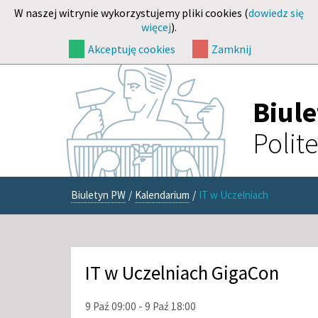
W naszej witrynie wykorzystujemy pliki cookies (
dowiedz się
więcej
).
Akceptuję cookies
Zamknij
Biul
Polit
Biuletyn PW
/
Kalendarium
/
IT w Uczelniach
IT w Uczelniach GigaCon
9 Paź 09:00 - 9 Paź 18:00