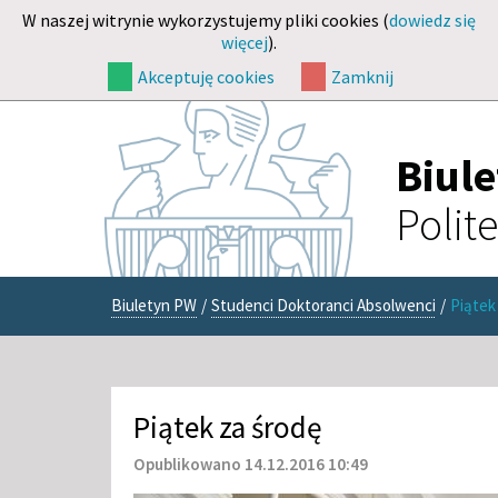
W naszej witrynie wykorzystujemy pliki cookies (
dowiedz się
więcej
).
Akceptuję cookies
Zamknij
Biul
Polit
Biuletyn PW
/
Studenci Doktoranci Absolwenci
/
Piątek
Piątek za środę
Opublikowano 14.12.2016 10:49