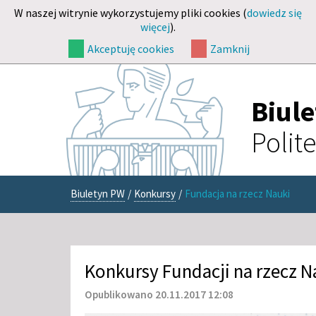
W naszej witrynie wykorzystujemy pliki cookies (
dowiedz się
więcej
).
Akceptuję cookies
Zamknij
Biul
Polit
Biuletyn PW
/
Konkursy
/
Fundacja na rzecz Nauki
Konkursy Fundacji na rzecz Na
Opublikowano 20.11.2017 12:08