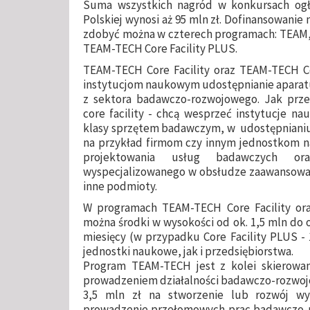
Suma wszystkich nagród w konkursach ogł
Polskiej wynosi aż 95 mln zł. Dofinansowan
zdobyć można w czterech programach: TEAM,
TEAM-TECH Core Facility PLUS.
TEAM-TECH Core Facility oraz TEAM-TECH Co
instytucjom naukowym udostępnianie aparatu
z sektora badawczo-rozwojowego. Jak prze
core facility - chcą wesprzeć instytucje n
klasy sprzętem badawczym, w udostępniani
na przykład firmom czy innym jednostkom 
projektowania usług badawczych or
wyspecjalizowanego w obsłudze zaawansowan
inne podmioty.
W programach TEAM-TECH Core Facility or
można środki w wysokości od ok. 1,5 mln do o
miesięcy (w przypadku Core Facility PLUS - 
jednostki naukowe, jak i przedsiębiorstwa.
Program TEAM-TECH jest z kolei skierowa
prowadzeniem działalności badawczo-rozwojow
3,5 mln zł na stworzenie lub rozwój wy
prowadzenie przełomowych prac badawczo-