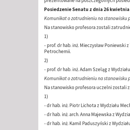
prezentowane na poszczególnych posied
Posiedzenie Senatu z dnia
26 kwietnia 
Komunikat o zatrudnieniu na stanowisku p
Na stanowisko profesora zostali zatrudn
1)
- prof. dr hab. inż. Mieczysław Poniewski
Petrochemii.
2)
- prof. dr hab. inż. Adam Szeląg z Wydział
Komunikat o zatrudnieniu na stanowisku pr
Na stanowisko profesora uczelni zostali 
1)
- dr hab. inż. Piotr Lichota z Wydziału M
- dr hab. inż. arch. Anna Majewska z Wydzia
- dr hab. inż. Kamil Paduszyński z Wydzia