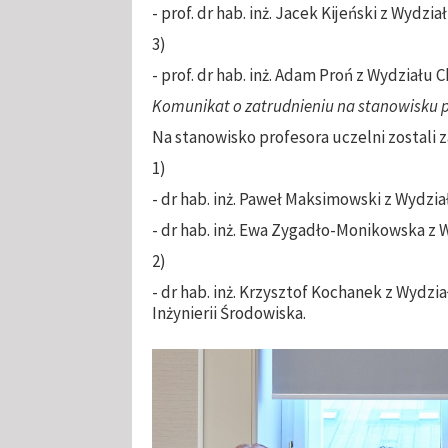
- prof. dr hab. inż. Jacek Kijeński z Wydz
3)
- prof. dr hab. inż. Adam Proń z Wydziału
Komunikat o zatrudnieniu na stanowisku pr
Na stanowisko profesora uczelni zostali 
1)
- dr hab. inż. Paweł Maksimowski z Wydzi
- dr hab. inż. Ewa Zygadło-Monikowska z
2)
- dr hab. inż. Krzysztof Kochanek z Wydzi
Inżynierii Środowiska.