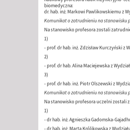
biomedyczna:
dr. hab. inż. Markowi Pawlikowskiemu z 
Komunikat o zatrudnieniu na stanowisku p
Na stanowisko profesora zostali zatrudn
1)
- prof. dr hab. inż. Zdzisław Kurczyński z 
2)
- prof. dr hab. Alina Maciejewska z Wydział
3)
- prof. dr hab. inż. Piotr Olszewski z Wydzi
Komunikat o zatrudnieniu na stanowisku pr
Na stanowisko profesora uczelni zostali 
1)
- dr hab. inż. Agnieszka Gadomska-Gajad
- dr hab. inż. Marta Królikowska z Wydzi