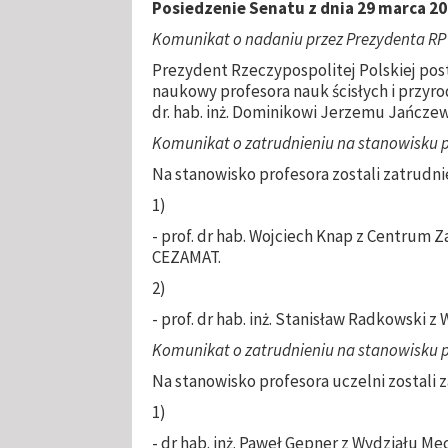
Posiedzenie Senatu z dnia
29 marca 20
Komunikat o nadaniu przez Prezydenta RP
Prezydent Rzeczypospolitej Polskiej post
naukowy profesora nauk ścisłych i przyro
dr. hab. inż. Dominikowi Jerzemu Jańcz
Komunikat o zatrudnieniu na stanowisku p
Na stanowisko profesora zostali zatrudn
1)
- prof. dr hab. Wojciech Knap z Centrum
CEZAMAT.
2)
- prof. dr hab. inż. Stanisław Radkowski
Komunikat o zatrudnieniu na stanowisku pr
Na stanowisko profesora uczelni zostali 
1)
- dr hab. inż. Paweł Gepner z Wydziału 