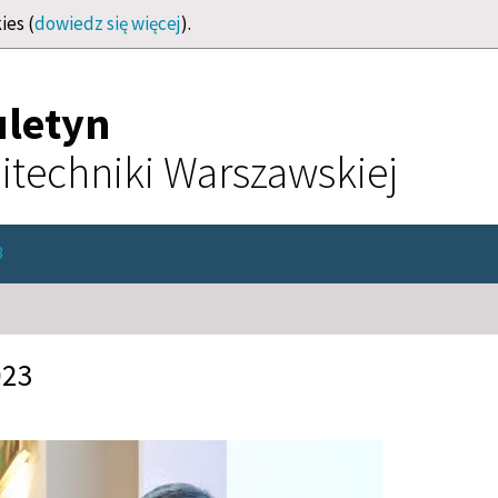
ies (
dowiedz się więcej
).
uletyn
itechniki Warszawskiej
3
023