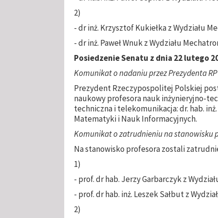
2)
- dr inż. Krzysztof Kukiełka z Wydziału Me
- dr inż. Paweł Wnuk z Wydziału Mechatron
Posiedzenie Senatu z dnia
22 lutego 20
Komunikat o nadaniu przez Prezydenta RP
Prezydent Rzeczypospolitej Polskiej post
naukowy profesora nauk inżynieryjno-tec
techniczna i telekomunikacja: dr. hab. i
Matematyki i Nauk Informacyjnych.
Komunikat o zatrudnieniu na stanowisku p
Na stanowisko profesora zostali zatrudn
1)
- prof. dr hab. Jerzy Garbarczyk z Wydziału
- prof. dr hab. inż. Leszek Sałbut z Wydzi
2)