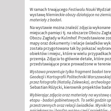
W ramach trwającego
Festiwalu Nauki
Wydział 
wystawę
Niemieckie obozy działające na ziemiac
materiały z badań.
Na wystawie można znaleźć zdjęcia wykonan
miejscach pamięci tj. na obszarze Obozu Zagła
Obozu Zagłady w Kulmhof. Przedstawione zosta
mapy oraz dokumenty i relacje świadków wyk
została przygotowana tak by pokazać wybran
obiektów i miejsc, które w wielu przypadkach n
przemija. Zdjęcia to głównie detale, które poz
przedstawiające prace prowadzone w terenie m
Wystawa prezentuje tylko fragment badań ter
Geodezji i Kartografii Politechniki Warszawskie
przez fotografa (Natalię Zalewska), archeolog
Sebastian Różycki, kierownik projektów bada
Wybierając zdjęcia oraz materiały na wystawę
etapu - badań gabinetowych. To setki godzin spę
przestrzennych oraz relacji świadków. Wyniki t
najciekawszą i bardzo ważną część projektów 