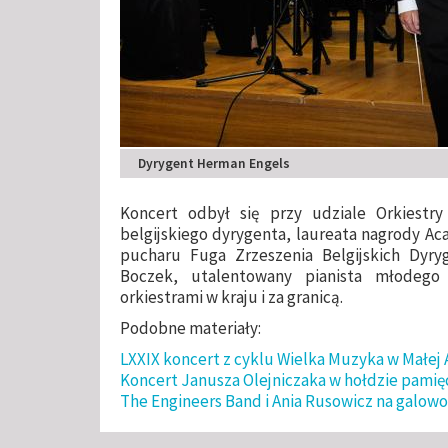
Dyrygent Herman Engels
Koncert odbył się przy udziale Orkiestr
belgijskiego dyrygenta, laureata nagrody Ac
pucharu Fuga Zrzeszenia Belgijskich Dyryg
Boczek, utalentowany pianista młodego 
orkiestrami w kraju i za granicą.
Podobne materiały:
LXXIX koncert z cyklu Wielka Muzyka w Małej 
Koncert Janusza Olejniczaka w hołdzie pami
The Engineers Band i Ania Rusowicz na galowo