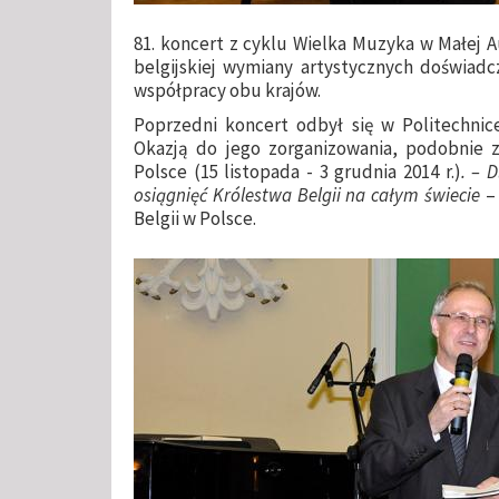
81. koncert z cyklu Wielka Muzyka w Małej A
belgijskiej wymiany artystycznych doświadcz
współpracy obu krajów.
Poprzedni koncert odbył się w Politechnice
Okazją do jego zorganizowania, podobnie zr
Polsce (15 listopada - 3 grudnia 2014 r.)
. – 
osiągnięć Królestwa Belgii na całym świecie
– 
Belgii w Polsce.