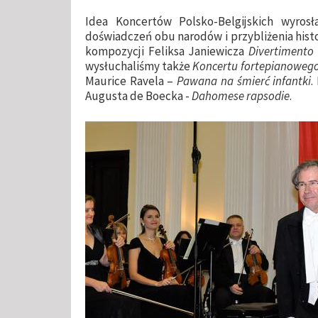
Idea Koncertów Polsko-Belgijskich wyro
doświadczeń obu narodów i przybliżenia hist
kompozycji Feliksa Janiewicza
Divertimento
wysłuchaliśmy także
Koncertu fortepianowego 
Maurice Ravela –
Pawana na śmierć infantki
.
Augusta de Boecka -
Dahomese rapsodie
.