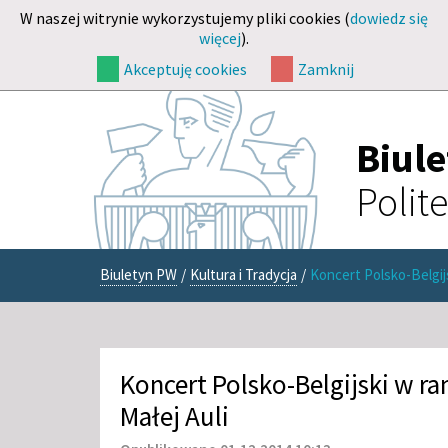
W naszej witrynie wykorzystujemy pliki cookies (
dowiedz się
więcej
).
Akceptuję cookies
Zamknij
Biul
Polit
Biuletyn PW
/
Kultura i Tradycja
/
Koncert Polsko-Belgij
Koncert Polsko-Belgijski w r
Małej Auli