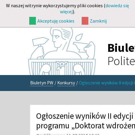
W naszej witrynie wykorzystujemy pliki cookies (
dowiedz się
więcej
).
Akceptuję cookies
Zamknij
Biul
Polit
Biuletyn PW
/
Konkursy
/
Ogłoszenie wyników II edycj
Ogłoszenie wyników II edycj
programu „Doktorat wdroże