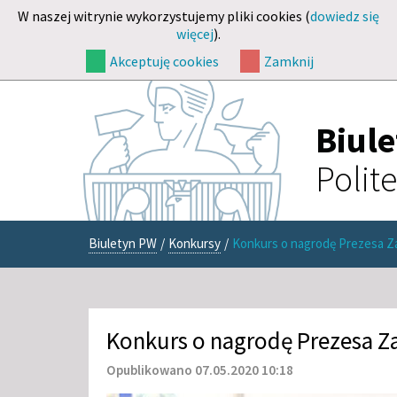
W naszej witrynie wykorzystujemy pliki cookies (
dowiedz się
więcej
).
Akceptuję cookies
Zamknij
Biul
Polit
Biuletyn PW
/
Konkursy
/
Konkurs o nagrodę Prezesa Z
Konkurs o nagrodę Prezesa Z
Opublikowano 07.05.2020 10:18