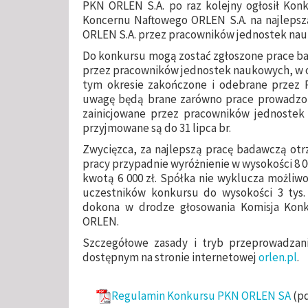
PKN ORLEN S.A. po raz kolejny ogłosił Kon
Koncernu Naftowego ORLEN S.A. na najleps
ORLEN S.A. przez pracowników jednostek nauk
Do konkursu mogą zostać zgłoszone prace b
przez pracowników jednostek naukowych, w okre
tym okresie zakończone i odebrane prze
uwagę będą brane zarówno prace prowadzon
zainicjowane przez pracowników jednostek
przyjmowane są do 31 lipca br.
Zwycięzca, za najlepszą pracę badawczą otrz
pracy przypadnie wyróżnienie w wysokości 8 00
kwotą 6 000 zł. Spółka nie wyklucza możliw
uczestników konkursu do wysokości 3 tys.
dokona w drodze głosowania Komisja Konk
ORLEN.
Szczegółowe zasady i tryb przeprowadzan
dostępnym na stronie internetowej
orlen.pl
.
Regulamin Konkursu PKN ORLEN SA
(pd