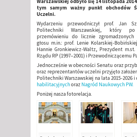
Warszawskiej odbyło się 14 listopada 2014
tym samym ważny punkt obchodów Św
Uczelni.
Wydarzeniu przewodniczył prof. Jan Sz
Politechniki Warszawskiej, który p
przemówieniu do licznie zgromadzonych g
głosu m.in.: prof. Lenie Kolarskiej-Bobiński
Hannie Gronkiewicz-Waltz, Prezydent m.st
Rządu RP (1997–2001) i Przewodniczącemu Pa
Jednocześnie w obecności Senatu oraz przyby
oraz reprezentantów uczelni przyjęto założe
Politechniki Warszawskiej na lata 2015-2026 
habilitacyjnych
oraz
Nagród Naukowych PW.
Poniżej nasza fotorelacja.