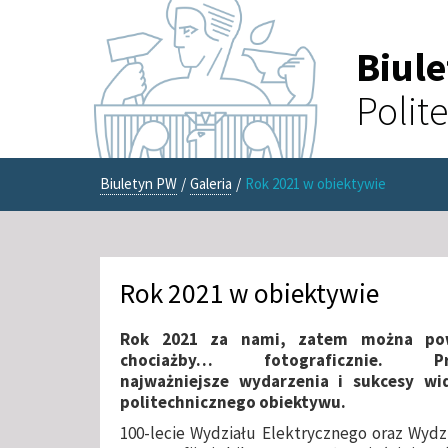
Biul
Polit
Biuletyn PW
/
Galeria
/
Rok 2021 w obiektywie
Rok 2021 w obiektywie
Rok 2021 za nami, zatem można po
chociażby… fotograficznie. Pr
najważniejsze wydarzenia i sukcesy wi
politechnicznego obiektywu.
100-lecie Wydziału Elektrycznego oraz Wydzi