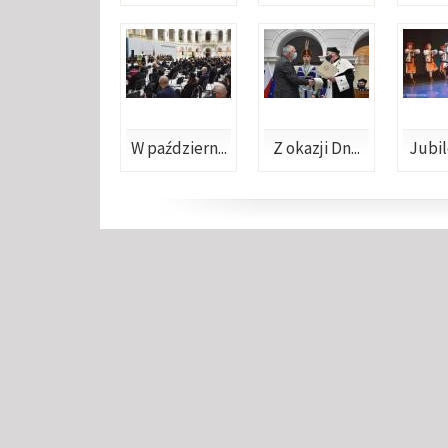
W październ...
Z okazji Dn...
Jubil