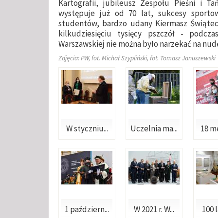
Kartografii, jubileusz Zespołu Pieśni i T
występuje już od 70 lat, sukcesy sport
studentów, bardzo udany Kiermasz Świątec
kilkudziesięciu tysięcy pszczół - podcz
Warszawskiej nie można było narzekać na nud
Zdjęcia: PW, fot. Michał Szypliński, fot. Tomasz Januszewski
W styczniu...
Uczelnia ma...
18 me
1 październ...
W 2021 r. W...
100 l