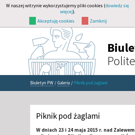
W naszej witrynie wykorzystujemy pliki cookies (
dowiedz się
więcej
).
Akceptuję cookies
Zamknij
Biul
Polit
Biuletyn PW
/
Galeria
/
Piknik pod żaglami
Piknik pod żaglami
W dniach 23 i 24 maja 2015 r. nad Zalewe