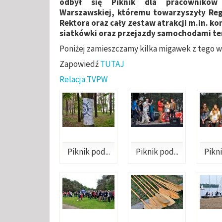
odbył się Piknik dla pracowników P
Warszawskiej, któremu towarzyszyły Reg
Rektora oraz cały zestaw atrakcji m.in. k
siatkówki oraz przejazdy samochodami t
Poniżej zamieszczamy kilka migawek z tego w
Zapowiedź
TUTAJ
Relacja TVPW
Piknik pod...
Piknik pod...
Pikni