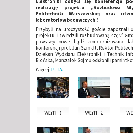
Elektroniki odbyła się konferencja p
realizację projektu „Rozbudowa Wy
Politechniki Warszawskiej oraz utwo
laboratoriów badawczych”.
Przybyli na uroczystość goście zapoznali 
projektu i zwiedzili rozbudowaną część Gm
powstały nowe bądź zmodernizowane lab
konferencji prof. Jan Szmidt, Rektor Politech
Dziekan Wydziału Elektroniki i Technik In
Błońska, Marszałek Sejmu odsłonili pamiątko
Więcej
TUTAJ
WEiTI_1
WEiTI_2
WE