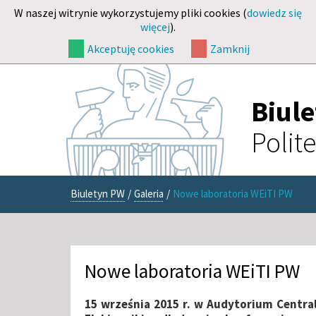
W naszej witrynie wykorzystujemy pliki cookies (
dowiedz się
więcej
).
Akceptuję cookies
Zamknij
Biul
Polit
Biuletyn PW
/
Galeria
/
Nowe laboratoria WEiTI PW
Nowe laboratoria WEiTI PW
15 września 2015 r. w Audytorium Centr