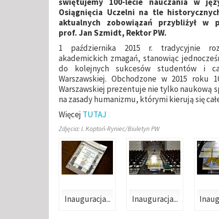
świętujemy 100-lecie nauczania w jęz
Osiągnięcia Uczelni na tle historyczny
aktualnych zobowiązań przybliżył w 
prof. Jan Szmidt, Rektor PW.
1 października 2015 r. tradycyjnie ro
akademickich zmagań, stanowiąc jednocześ
do kolejnych sukcesów studentów i cał
Warszawskiej. Obchodzone w 2015 roku 100
Warszawskiej prezentuje nie tylko naukową sp
na zasady humanizmu, którymi kierują się ca
Więcej
TUTAJ
Zdjęcia: I. Koptoń-Ryniec/Biuletyn PW
Inauguracja...
Inauguracja...
Inaug