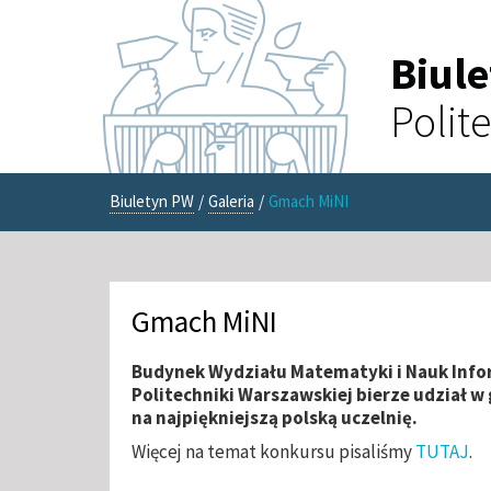
Biul
Polit
Biuletyn PW
/
Galeria
/
Gmach MiNI
Gmach MiNI
Budynek Wydziału Matematyki i Nauk Inf
Politechniki Warszawskiej bierze udział w
na najpiękniejszą polską uczelnię.
Więcej na temat konkursu pisaliśmy
TUTAJ
.