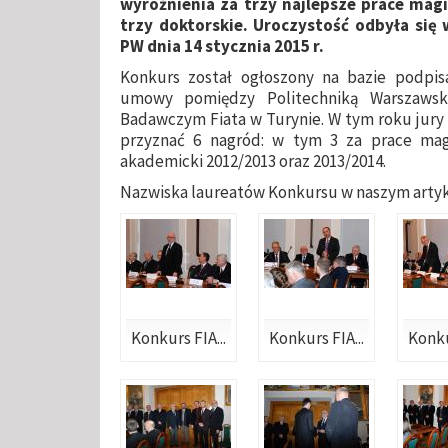
wyróżnienia za trzy najlepsze prace magi
trzy doktorskie. Uroczystość odbyła się 
PW dnia 14 stycznia 2015 r.
Konkurs został ogłoszony na bazie podpisa
umowy pomiędzy Politechniką Warszaws
Badawczym Fiata w Turynie. W tym roku jur
przyznać 6 nagród: w tym 3 za prace magi
akademicki 2012/2013 oraz 2013/2014.
Nazwiska laureatów Konkursu w naszym arty
Konkurs FIA...
Konkurs FIA...
Konku