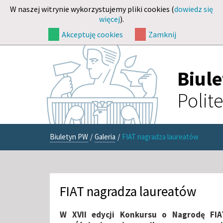
W naszej witrynie wykorzystujemy pliki cookies (
dowiedz się
więcej
).
Akceptuję cookies
Zamknij
Biul
Polit
Biuletyn PW
/
Galeria
/
FIAT nagradza laureatów
FIAT nagradza laureatów
W XVII edycji Konkursu o Nagrodę FI