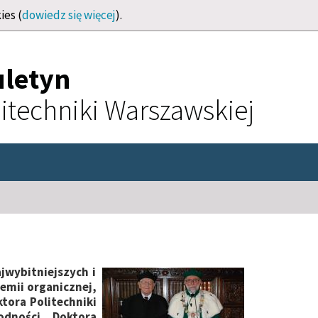
ies (
dowiedz się więcej
).
uletyn
itechniki Warszawskiej
jwybitniejszych i
emii organicznej,
tora Politechniki
odności Doktora