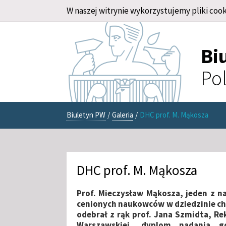
W naszej witrynie wykorzystujemy pliki cook
Bi
Pol
Biuletyn PW
/
Galeria
/
DHC prof. M. Mąkosza
DHC prof. M. Mąkosza
Prof. Mieczysław Mąkosza, jeden z na
cenionych naukowców w dziedzinie ch
odebrał z rąk prof. Jana Szmidta, Rek
Warszawskiej, dyplom nadania g